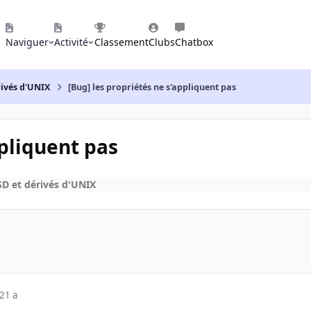
Naviguer
Activité
Classement
Clubs
Chatbox
rivés d'UNIX
[Bug] les propriétés ne s'appliquent pas
ppliquent pas
D et dérivés d'UNIX
21 a