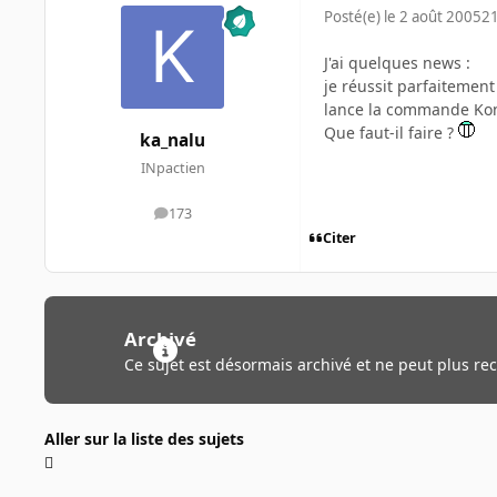
Posté(e)
le 2 août 2005
21
J'ai quelques news :
je réussit parfaitement
lance la commande Konq
Que faut-il faire ?
ka_nalu
INpactien
173
messages
Citer
Archivé
Ce sujet est désormais archivé et ne peut plus re
Aller sur la liste des sujets