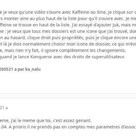
e je veux qu'une vidéo s'ouvre avec Kaffeine ou Xine, je clique sur c
is monter xine au plus haut de la liste pour qu'il s'ouvre avec. Je 
ffeine se trouve en haut de la liste. J'ai essayé d'ajouter Juk, mais
 : je veux que tous mes dossiers est une icone que j'ai trouvé, do
n au hasard, clique droit puis propriétés, puis je clique encore une 
 et là je dois normalement choisir mon icone de dossier, ce qui m'é
e, mais rien n'y fait, il ignore complètement les changements.
uand je lance Konqueror avec des droits de superutilisateur.
 2005
21 a
par ka_nalu
21 a
me, j'ai le meme que toi, c'est assez genant.
5.04. A prioris il ne prends pas en comptes mes parametres d'associa