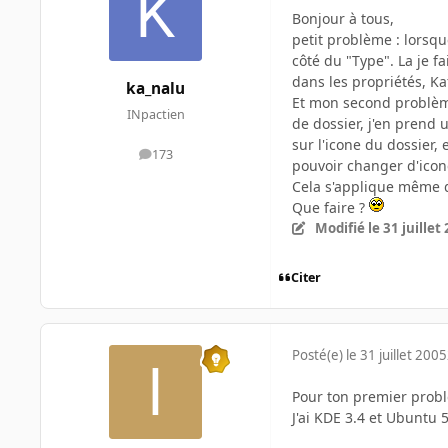
Bonjour à tous,
petit problème : lorsqu
côté du "Type". La je fa
dans les propriétés, Ka
ka_nalu
Et mon second problème
INpactien
de dossier, j'en prend u
sur l'icone du dossier,
173
messages
pouvoir changer d'icon
Cela s'applique même q
Que faire ?
Modifié
le 31 juillet
Citer
Posté(e)
le 31 juillet 2005
Pour ton premier proble
J'ai KDE 3.4 et Ubuntu 