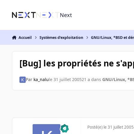
Aller au contenu
Next
Accueil
Systèmes d'exploitation
GNU/Linux, *BSD et dé
[Bug] les propriétés ne s'a
Par
ka_nalu
le 31 juillet 2005
21 a
dans
GNU/Linux, *BS
Posté(e)
le 31 juillet 2005