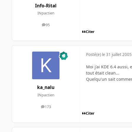
Info-Rital
INpactien
95
messages
Citer
Posté(e)
le 31 juillet 2005
Moi j'ai KDE 6.4 aussi,
tout était clean...
Quelqu'un sait commen
ka_nalu
INpactien
173
messages
Citer