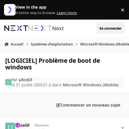
Aller au contenu
View in the app
×
Di
A better way to browse.
Learn more
.
Next
Se connecter
Accueil
Systèmes d'exploitation
Microsoft Windows (Mobile
[LOGICIEL] Problème de boot de
windows
Par
uXcoOl
le 31 juillet 2005
21 a
dans
Microsoft Windows (Mobile)
Commencer un nouveau sujet
uXcoOl
INpactien