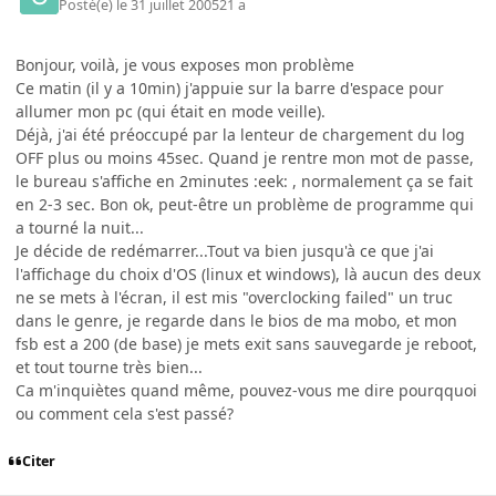
Posté(e)
le 31 juillet 2005
21 a
Bonjour, voilà, je vous exposes mon problème
Ce matin (il y a 10min) j'appuie sur la barre d'espace pour
allumer mon pc (qui était en mode veille).
Déjà, j'ai été préoccupé par la lenteur de chargement du log
OFF plus ou moins 45sec. Quand je rentre mon mot de passe,
le bureau s'affiche en 2minutes :eek: , normalement ça se fait
en 2-3 sec. Bon ok, peut-être un problème de programme qui
a tourné la nuit...
Je décide de redémarrer...Tout va bien jusqu'à ce que j'ai
l'affichage du choix d'OS (linux et windows), là aucun des deux
ne se mets à l'écran, il est mis "overclocking failed" un truc
dans le genre, je regarde dans le bios de ma mobo, et mon
fsb est a 200 (de base) je mets exit sans sauvegarde je reboot,
et tout tourne très bien...
Ca m'inquiètes quand même, pouvez-vous me dire pourqquoi
ou comment cela s'est passé?
Citer