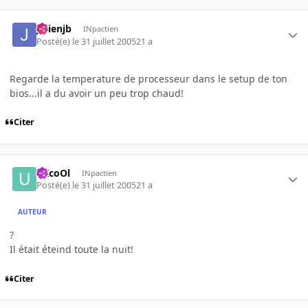
julienjb
INpactien
Posté(e)
le 31 juillet 2005
21 a
Regarde la temperature de processeur dans le setup de ton
bios...il a du avoir un peu trop chaud!
Citer
uXcoOl
INpactien
Posté(e)
le 31 juillet 2005
21 a
AUTEUR
?
Il était éteind toute la nuit!
Citer