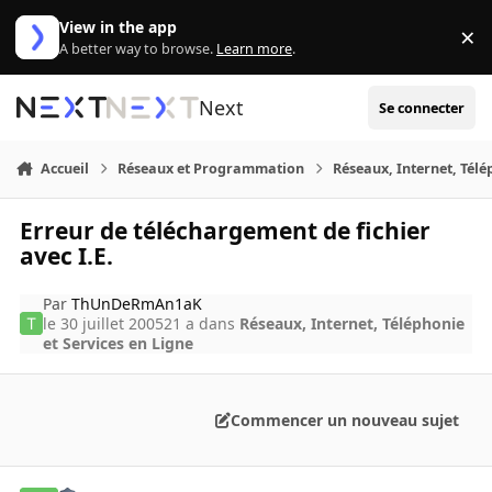
Aller au contenu
View in the app
×
Di
A better way to browse.
Learn more
.
Next
Se connecter
Accueil
Réseaux et Programmation
Réseaux, Internet, Télé
Erreur de téléchargement de fichier
avec I.E.
Par
ThUnDeRmAn1aK
le 30 juillet 2005
21 a
dans
Réseaux, Internet, Téléphonie
et Services en Ligne
Commencer un nouveau sujet