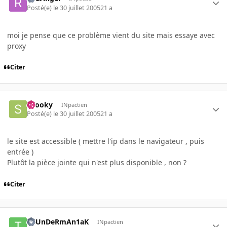
Posté(e)
le 30 juillet 2005
21 a
moi je pense que ce problème vient du site mais essaye avec
proxy
Citer
snooky
INpactien
Posté(e)
le 30 juillet 2005
21 a
le site est accessible ( mettre l'ip dans le navigateur , puis
entrée )
Plutôt la pièce jointe qui n'est plus disponible , non ?
Citer
ThUnDeRmAn1aK
INpactien