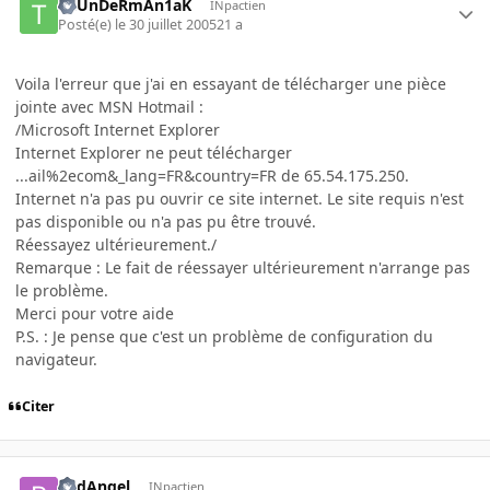
ThUnDeRmAn1aK
INpactien
Posté(e)
le 30 juillet 2005
21 a
Voila l'erreur que j'ai en essayant de télécharger une pièce
jointe avec MSN Hotmail :
/Microsoft Internet Explorer
Internet Explorer ne peut télécharger
...ail%2ecom&_lang=FR&country=FR de 65.54.175.250.
Internet n'a pas pu ouvrir ce site internet. Le site requis n'est
pas disponible ou n'a pas pu être trouvé.
Réessayez ultérieurement./
Remarque : Le fait de réessayer ultérieurement n'arrange pas
le problème.
Merci pour votre aide
P.S. : Je pense que c'est un problème de configuration du
navigateur.
Citer
RedAngel
INpactien