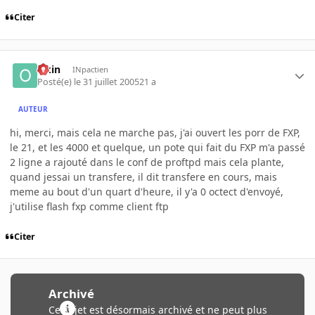
Citer
Okin
INpactien
Posté(e)
le 31 juillet 2005
21 a
AUTEUR
hi, merci, mais cela ne marche pas, j'ai ouvert les porr de FXP,
le 21, et les 4000 et quelque, un pote qui fait du FXP m'a passé
2 ligne a rajouté dans le conf de proftpd mais cela plante,
quand jessai un transfere, il dit transfere en cours, mais
meme au bout d'un quart d'heure, il y'a 0 octect d'envoyé,
j'utilise flash fxp comme client ftp
Citer
Archivé
Ce sujet est désormais archivé et ne peut plus