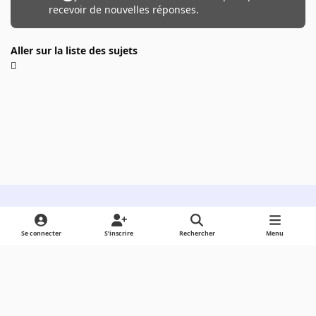
recevoir de nouvelles réponses.
Aller sur la liste des sujets
Light Mode
Dark Mode
System Preference
Se connecter
S’inscrire
Rechercher
Menu
Langue
Cookies
Powered by
Invision Community