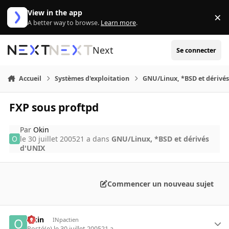
Aller au contenu
View in the app
×
Di
A better way to browse.
Learn more
.
Next
Se connecter
Accueil
Systèmes d'exploitation
GNU/Linux, *BSD et dérivé
FXP sous proftpd
Par
Okin
le 30 juillet 2005
21 a
dans
GNU/Linux, *BSD et dérivés
d'UNIX
Commencer un nouveau sujet
Okin
INpactien
Posté(e)
le 30 juillet 2005
21 a