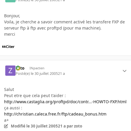
Bonjour,
Voila, je cherche a savoir comment activé les transfere FXP de
serveur ftp à ftp avec proftpd (pour ma machine).
merci
Citer
zoto
INpactien
Posté(e)
le 30 juillet 2005
21 a
Salut
Peut etre que cela peut t'aider :
http://www.castaglia.org/proftpd/doc/contr...-HOWTO-FXP.html
ça aussi :
http://christian.caleca.free.fr/ftp/cadeau_bonus.htm
a+
Modifié
le 30 juillet 2005
21 a
par zoto