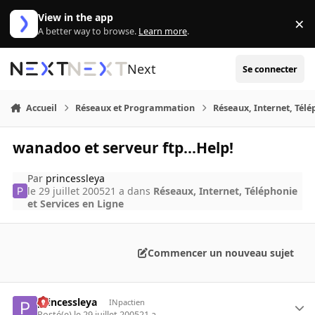
Aller au contenu
View in the app
×
Di
A better way to browse.
Learn more
.
Next
Se connecter
Accueil
Réseaux et Programmation
Réseaux, Internet, Télé
wanadoo et serveur ftp...Help!
Par
princessleya
le 29 juillet 2005
21 a
dans
Réseaux, Internet, Téléphonie
et Services en Ligne
Commencer un nouveau sujet
princessleya
INpactien
Posté(e)
le 29 juillet 2005
21 a