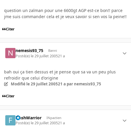
question un zalman pour une 6600gt AGP est-ce bon!! parce
jme suis commander cela et je veux savoir si sen vos la peine!!
Citer
nemesis93_75
Banni
Posté(e)
le 29 juillet 2005
21 a
bah oui ça tien dessus et je pense que sa va un peu plus
refroidir que celui d'origine
Modifié
le 29 juillet 2005
21 a
par nemesis93_75
Citer
FlashWarrior
INpactien
Posté(e)
le 29 juillet 2005
21 a