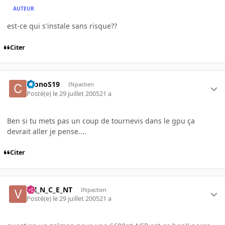
AUTEUR
est-ce qui s'instale sans risque??
Citer
CronoS19
INpactien
Posté(e)
le 29 juillet 2005
21 a
Ben si tu mets pas un coup de tournevis dans le gpu ça
devrait aller je pense....
Citer
V_I_N_C_E_NT
INpactien
Posté(e)
le 29 juillet 2005
21 a