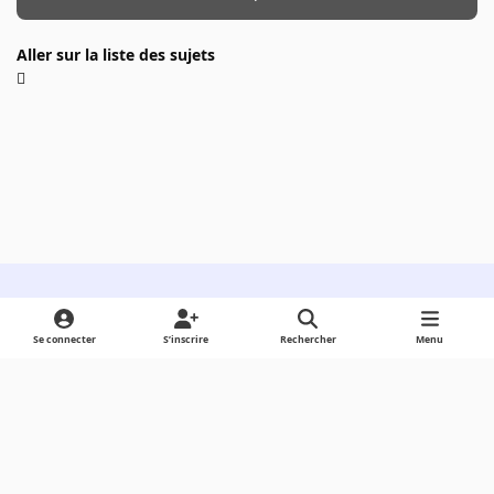
Aller sur la liste des sujets
Light Mode
Dark Mode
System Preference
Se connecter
S’inscrire
Rechercher
Menu
Langue
Cookies
Powered by
Invision Community