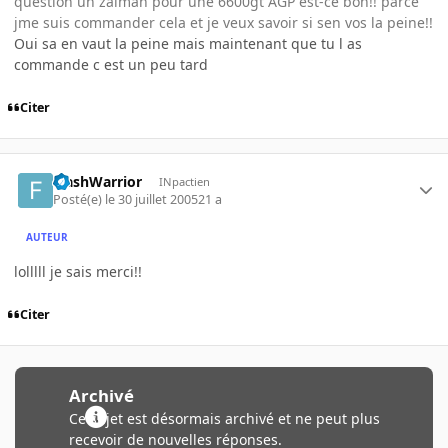
question un zalman pour une 6600gt AGP est-ce bon!! parce
jme suis commander cela et je veux savoir si sen vos la peine!!
Oui sa en vaut la peine mais maintenant que tu l as
commande c est un peu tard
Citer
FlashWarrior
INpactien
Posté(e)
le 30 juillet 2005
21 a
AUTEUR
lolllll je sais merci!!
Citer
Archivé
Ce sujet est désormais archivé et ne peut plus
recevoir de nouvelles réponses.