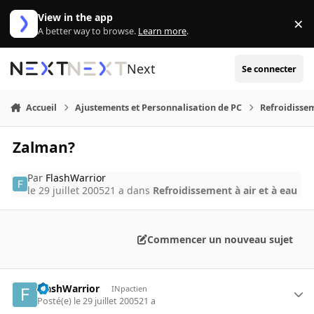
Aller au contenu
View in the app
×
Di
A better way to browse.
Learn more
.
Next
Se connecter
Accueil
Ajustements et Personnalisation de PC
Refroidissem
Zalman?
Par
FlashWarrior
le 29 juillet 2005
21 a
dans
Refroidissement à air et à eau
Commencer un nouveau sujet
FlashWarrior
INpactien
Posté(e)
le 29 juillet 2005
21 a