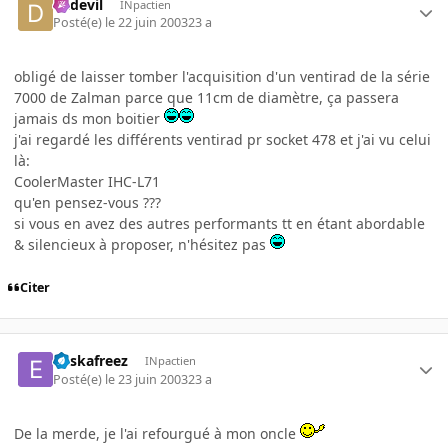
dadevil
INpactien
Posté(e)
le 22 juin 2003
23 a
obligé de laisser tomber l'acquisition d'un ventirad de la série
7000 de Zalman parce que 11cm de diamètre, ça passera
jamais ds mon boitier
j'ai regardé les différents ventirad pr socket 478 et j'ai vu celui
là:
CoolerMaster IHC-L71
qu'en pensez-vous ???
si vous en avez des autres performants tt en étant abordable
& silencieux à proposer, n'hésitez pas
Citer
euskafreez
INpactien
Posté(e)
le 23 juin 2003
23 a
De la merde, je l'ai refourgué à mon oncle