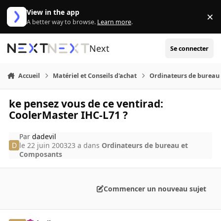
Aller au contenu
View in the app
×
Di
A better way to browse.
Learn more
.
Next
Se connecter
Accueil
Matériel et Conseils d'achat
Ordinateurs de bureau
ke pensez vous de ce ventirad:
CoolerMaster IHC-L71 ?
Par
dadevil
le 22 juin 2003
23 a
dans
Ordinateurs de bureau et
Composants
Commencer un nouveau sujet