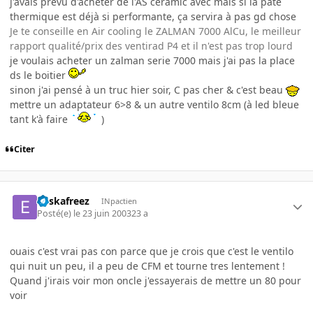
j'avais prévu d'acheter de l'AS ceramic avec mais si la pate
thermique est déjà si performante, ça servira à pas gd chose
Je te conseille en Air cooling le ZALMAN 7000 AlCu, le meilleur
rapport qualité/prix des ventirad P4 et il n'est pas trop lourd
je voulais acheter un zalman serie 7000 mais j'ai pas la place
ds le boitier
sinon j'ai pensé à un truc hier soir, C pas cher & c'est beau
mettre un adaptateur 6>8 & un autre ventilo 8cm (à led bleue
tant k'à faire
)
Citer
euskafreez
INpactien
Posté(e)
le 23 juin 2003
23 a
ouais c'est vrai pas con parce que je crois que c'est le ventilo
qui nuit un peu, il a peu de CFM et tourne tres lentement !
Quand j'irais voir mon oncle j'essayerais de mettre un 80 pour
voir