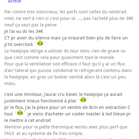
AUTEUR
Par contre tres silencieux, les perfs sont celles du ventirad
intel, ne sert à rien si c'est pour oc ..., pas l'acheté plus de 38€
neuf ça vaut pas la peine
je l'ai vu ds les 34€
CT pr avoir du silence mais ça m'aurait bien plu de faire un
p'tit overclock
Le heatpipe oblige a utiliser ds tour donc rien de grave vu
que c'est comme cela pour quasiment tout le monde.
Pour que la ventilation soit efficace il faut qu'il y ai un flux
d'air l'ateral qui puisse condensé le refrigerant contenu dans
le heatpipe, en gros un boitier ventilé alors là c'est un peu
mieu.
c'est une minitour, j'aurai cru k'avec le heatpipe ça aurait
justement mieux fonctionné à plat
pr le flux, j'ai la place pour un ventilo de 8cm en extraction C
tout
je viens d'acheter un cooler master à led bleue pr
le mettre à cet endroit
Mention pour la patte thermique vendu avec plus perf que
l'AS3 et au systeme de fix tres simple.