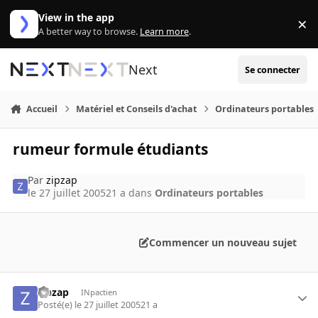
Aller au contenu
View in the app
×
Di
A better way to browse.
Learn more
.
Next
Se connecter
Accueil
Matériel et Conseils d'achat
Ordinateurs portables
rumeur formule étudiants
Par
zipzap
le 27 juillet 2005
21 a
dans
Ordinateurs portables
Commencer un nouveau sujet
zipzap
INpactien
Posté(e)
le 27 juillet 2005
21 a