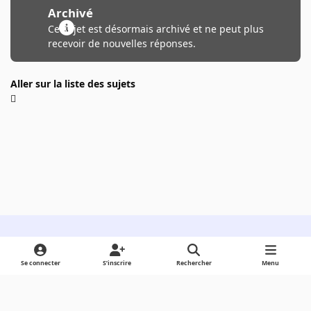
Archivé
Ce sujet est désormais archivé et ne peut plus
recevoir de nouvelles réponses.
Aller sur la liste des sujets
Light Mode
Dark Mode
System Preference
Se connecter
S’inscrire
Rechercher
Menu
Langue
Cookies
Powered by
Invision Community