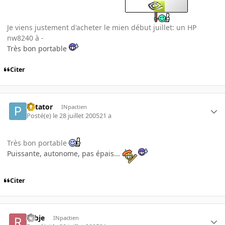
Je viens justement d'acheter le mien début juillet: un HP
nw8240 à -
Très bon portable
Citer
Patator
INpactien
Posté(e)
le 28 juillet 2005
21 a
Très bon portable
Puissante, autonome, pas épais...
Citer
robje
INpactien