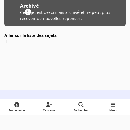
Archivé
Ce sujet est désormais archivé et ne peut plus
recevoir de nouvelles réponses.
Aller sur la liste des sujets
Light Mode
Dark Mode
System Preference
Se connecter
S’inscrire
Rechercher
Menu
Langue
Cookies
Powered by
Invision Community