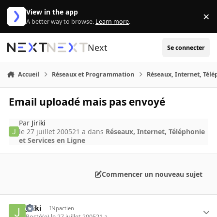
Aller au contenu
View in the app
×
Di
A better way to browse.
Learn more
.
Next
Se connecter
Accueil
Réseaux et Programmation
Réseaux, Internet, Télé
Email uploadé mais pas envoyé
Par
Jiriki
le 27 juillet 2005
21 a
dans
Réseaux, Internet, Téléphonie
et Services en Ligne
Commencer un nouveau sujet
Jiriki
INpactien
Posté(e)
le 27 juillet 2005
21 a