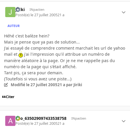
Jiriki
INpactien
Posté(e)
le 27 juillet 2005
21 a
AUTEUR
Héhé c'est balèze hein?
Mais je pense que ya pas de solution...
J'ai essayé de comprendre comment marchait les url de yahoo
mail et
j'ai l'impression qu'il attribue un numéro de
manière aléatoire à la page. Or je ne me rappelle pas du
numéro de la page qui s'était affiché.
Tant pis, ça sera pour demain.
(Toutefois si vous avez une piste...)
Modifié
le 27 juillet 2005
21 a
par Jiriki
Citer
ano_635029097433538758
INpactien
Posté(e)
le 27 juillet 2005
21 a