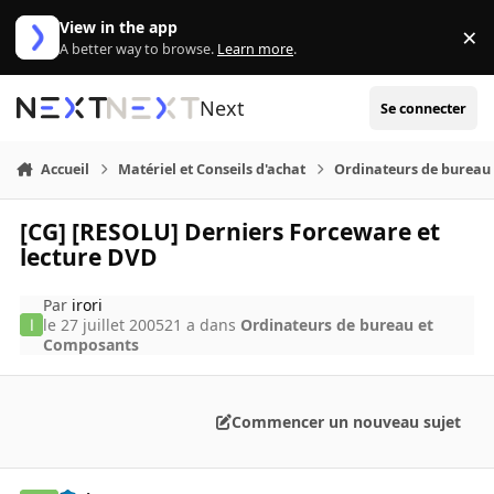
Aller au contenu
View in the app
×
Di
A better way to browse.
Learn more
.
Next
Se connecter
Accueil
Matériel et Conseils d'achat
Ordinateurs de bureau
[CG] [RESOLU] Derniers Forceware et
lecture DVD
Par
irori
le 27 juillet 2005
21 a
dans
Ordinateurs de bureau et
Composants
Commencer un nouveau sujet