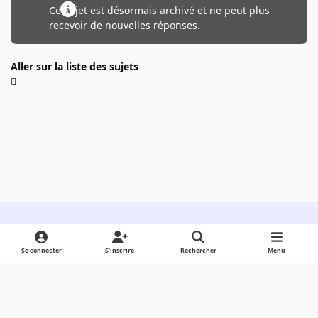
Ce sujet est désormais archivé et ne peut plus
recevoir de nouvelles réponses.
Aller sur la liste des sujets
Light Mode
Dark Mode
System Preference
Se connecter
S’inscrire
Rechercher
Menu
Langue
Cookies
Powered by
Invision Community