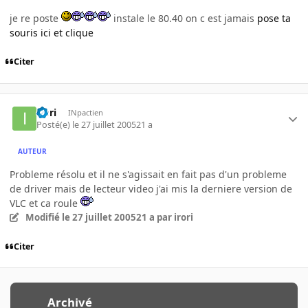
je re poste
instale le 80.40 on c est jamais
pose ta
souris ici et clique
Citer
irori
INpactien
Posté(e)
le 27 juillet 2005
21 a
AUTEUR
Probleme résolu et il ne s'agissait en fait pas d'un probleme
de driver mais de lecteur video j'ai mis la derniere version de
VLC et ca roule
Modifié
le 27 juillet 2005
21 a
par irori
Citer
Archivé