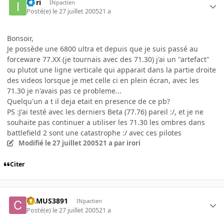
irori
INpactien
Posté(e)
le 27 juillet 2005
21 a
Bonsoir,
Je possède une 6800 ultra et depuis que je suis passé au
forceware 77.XX (je tournais avec des 71.30) j'ai un "artefact"
ou plutot une ligne verticale qui apparait dans la partie droite
des videos lorsque je met celle ci en plein écran, avec les
71.30 je n'avais pas ce probleme...
Quelqu'un a t il deja etait en presence de ce pb?
PS :J'ai testé avec les derniers Beta (77.76) pareil :/, et je ne
souhaite pas continuer a utiliser les 71.30 les ombres dans
battlefield 2 sont une catastrophe :/ avec ces pilotes
Modifié
le 27 juillet 2005
21 a
par irori
Citer
CAMUS3891
INpactien
Posté(e)
le 27 juillet 2005
21 a