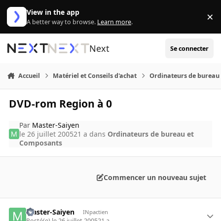
Aller au contenu
View in the app
×
Di
A better way to browse.
Learn more
.
Next
Se connecter
Accueil
Matériel et Conseils d'achat
Ordinateurs de bureau
DVD-rom Region à 0
Par
Master-Saiyen
le 26 juillet 2005
21 a
dans
Ordinateurs de bureau et
Composants
Commencer un nouveau sujet
Master-Saiyen
INpactien
Posté(e)
le 26 juillet 2005
21 a