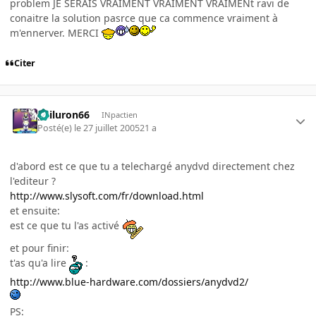
problem JE SERAIS VRAIMENT VRAIMENT VRAIMENt ravi de
conaitre la solution pasrce que ca commence vraiment à
m'ennerver. MERCI
Citer
gailuron66
INpactien
Posté(e)
le 27 juillet 2005
21 a
d'abord est ce que tu a telechargé anydvd directement chez
l'editeur ?
http://www.slysoft.com/fr/download.html
et ensuite:
est ce que tu l'as activé
et pour finir:
t'as qu'a lire
:
http://www.blue-hardware.com/dossiers/anydvd2/
PS: