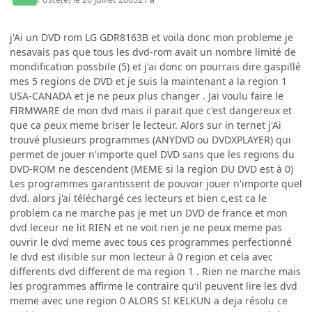
j'Ai un DVD rom LG GDR8163B et voila donc mon probleme je
nesavais pas que tous les dvd-rom avait un nombre limité de
mondification possbile (5) et j'ai donc on pourrais dire gaspillé
mes 5 regions de DVD et je suis la maintenant a la region 1
USA-CANADA et je ne peux plus changer . Jai voulu faire le
FIRMWARE de mon dvd mais il parait que c'est dangereux et
que ca peux meme briser le lecteur. Alors sur in ternet j'Ai
trouvé plusieurs programmes (ANYDVD ou DVDXPLAYER) qui
permet de jouer n'importe quel DVD sans que les regions du
DVD-ROM ne descendent (MEME si la region DU DVD est à 0)
Les programmes garantissent de pouvoir jouer n'importe quel
dvd. alors j'ai téléchargé ces lecteurs et bien c,est ca le
problem ca ne marche pas je met un DVD de france et mon
dvd leceur ne lit RIEN et ne voit rien je ne peux meme pas
ouvrir le dvd meme avec tous ces programmes perfectionné
le dvd est ilisible sur mon lecteur à 0 region et cela avec
differents dvd different de ma region 1 . Rien ne marche mais
les programmes affirme le contraire qu'il peuvent lire les dvd
meme avec une region 0 ALORS SI KELKUN a deja résolu ce