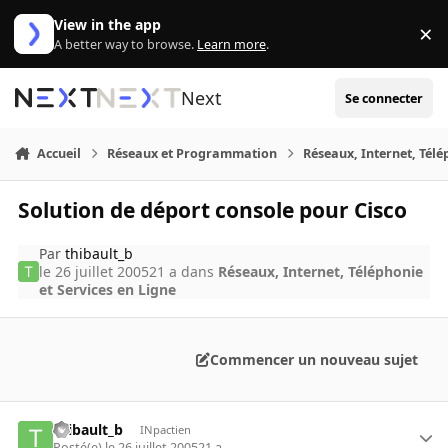
Aller au contenu
View in the app
×
Di
A better way to browse.
Learn more
.
Next
Se connecter
Accueil
Réseaux et Programmation
Réseaux, Internet, Télé
Solution de déport console pour Cisco
Par
thibault_b
le 26 juillet 2005
21 a
dans
Réseaux, Internet, Téléphonie
et Services en Ligne
Commencer un nouveau sujet
thibault_b
INpactien
Posté(e)
le 26 juillet 2005
21 a