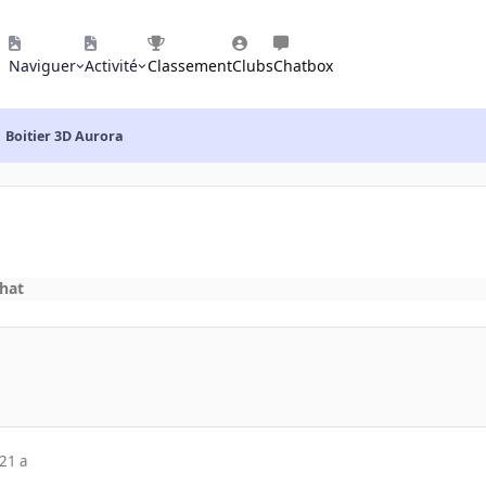
Naviguer
Activité
Classement
Clubs
Chatbox
Boitier 3D Aurora
chat
21 a