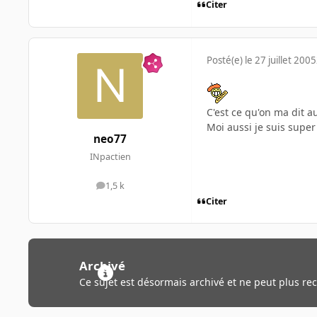
Citer
Posté(e)
le 27 juillet 2005
C'est ce qu'on ma dit a
Moi aussi je suis super 
neo77
INpactien
1,5 k
messages
Citer
Archivé
Ce sujet est désormais archivé et ne peut plus re