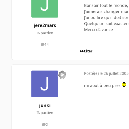
Bonsoir tout le monde,
J'aimerais changer mon 
J'ai pu lire qu'il doit s
Quelqu'un sait exactem
jere2mars
Merci d'avance
INpactien
14
messages
Citer
Posté(e)
le 26 juillet 2005
mi aout à peu pres
junki
INpactien
2
messages