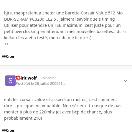
bjrs, mappretant a cheter une barette Corsair Value 512 Mo
DDR-SDRAM PC3200 CL2.5 , jaimerai savoir quels timing
utiliser pour attendre un FSB maximum, cest juste pour un
petit overclocking en attendant mes nouvelles barettes.. dc si
kelkun les a et a testé, merci de me le dire :)
++
Citer
Spirit wolf
INpactien
Posté(e)
le 26 juillet 2005
21 a
euh les corsair value et associé au mot oc, c'est comment
dire... presque incompatible. Non sérieux, tu risque de pas
monter à plus de 220mhz (et avec bcp de chance, plus
probablement 210)
Citer