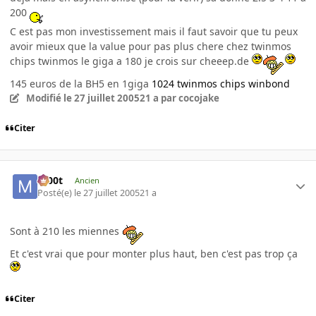
200
C est pas mon investissement mais il faut savoir que tu peux
avoir mieux que la value pour pas plus chere chez twinmos
chips twinmos le giga a 180 je crois sur cheeep.de
145 euros de la BH5 en 1giga
1024 twinmos chips winbond
Modifié
le 27 juillet 2005
21 a
par cocojake
Citer
m00t
Ancien
Posté(e)
le 27 juillet 2005
21 a
Sont à 210 les miennes
Et c'est vrai que pour monter plus haut, ben c'est pas trop ça
Citer