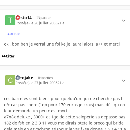
tiesto14
INpactien
Posté(e)
le 26 juillet 2005
21 a
AUTEUR
oki, bon ben je verrai une foi ke je laurai alors, a++ et merci
Citer
cocojake
INpactien
Posté(e)
le 27 juillet 2005
21 a
ces barretes sont biens pour quelqu'un qui ne cherche pas l
o/c car pas chere (1go pour 170 euros je crois) mais dés qu on
leur demande un peu c est mort
a7n8x deluxe , 3000+ et 1go de cette saloperie sa depasse pas
182 de fsb en 2 3 3 11 vous me dirais ptete le proco qui bride
deja mais en asynchronisé (pour la verif) sa donne 2.5 3 4 11 a