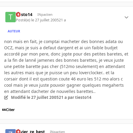
tiesto14
INpactien
Posté(e)
le 27 juillet 2005
21 a
AUTEUR
non mais en fait, je comptai macheter des bonnes adata ou
OCZ, mais je suis a defaut dargent et ai uin faible budjet
accordé par mon pere, donc jopte pour des petites baretes, et
a la fin de lanné jamenes des bonnes barettes, je veux juste
une petite barette pas cher (512mo seulement) en attendant
les autres mais que je puisse un peu loverclocker.. et la
corsair dont il est question coute 46 euro les 512 mo alors c
cool mais je veux juste pouvoir gagner quelques megaherts
en attendant dacheter de nouvelles barettes..
Modifié
le 27 juillet 2005
21 a
par tiesto14
Citer
zavier_ze_best
INpactien