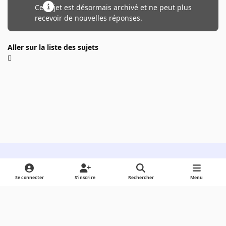
Ce sujet est désormais archivé et ne peut plus
recevoir de nouvelles réponses.
Aller sur la liste des sujets
Light Mode
Dark Mode
System Preference
Se connecter
S’inscrire
Rechercher
Menu
Langue
Cookies
Powered by
Invision Community