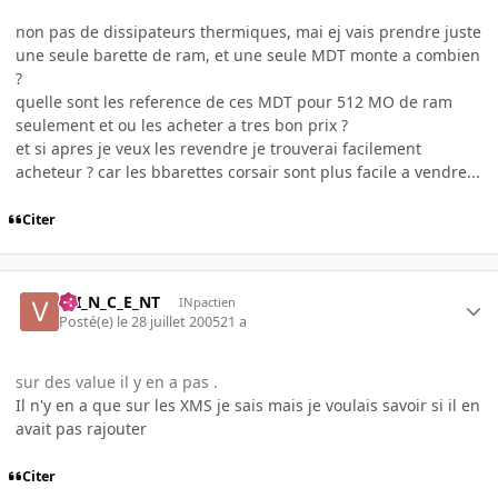
non pas de dissipateurs thermiques, mai ej vais prendre juste
une seule barette de ram, et une seule MDT monte a combien
?
quelle sont les reference de ces MDT pour 512 MO de ram
seulement et ou les acheter a tres bon prix ?
et si apres je veux les revendre je trouverai facilement
acheteur ? car les bbarettes corsair sont plus facile a vendre...
Citer
V_I_N_C_E_NT
INpactien
Posté(e)
le 28 juillet 2005
21 a
sur des value il y en a pas .
Il n'y en a que sur les XMS je sais mais je voulais savoir si il en
avait pas rajouter
Citer