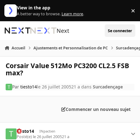
Aller au contenu
View in the app
×
Di
A better way to browse.
Learn more
.
Next
Se connecter
Accueil
Ajustements et Personnalisation de PC
Surcadença
Corsair Value 512Mo PC3200 CL2.5 FSB
max?
Par
tiesto14
le 26 juillet 2005
21 a
dans
Surcadençage
Commencer un nouveau sujet
tiesto14
INpactien
Posté(e)
le 26 juillet 2005
21 a