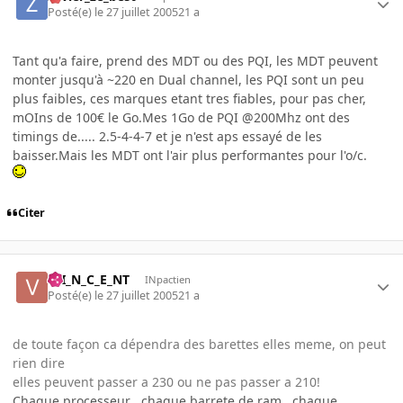
Posté(e)
le 27 juillet 2005
21 a
Tant qu'a faire, prend des MDT ou des PQI, les MDT peuvent
monter jusqu'à ~220 en Dual channel, les PQI sont un peu
plus faibles, ces marques etant tres fiables, pour pas cher,
mOIns de 100€ le Go.Mes 1Go de PQI @200Mhz ont des
timings de..... 2.5-4-4-7 et je n'est aps essayé de les
baisser.Mais les MDT ont l'air plus performantes pour l'o/c.
Citer
V_I_N_C_E_NT
INpactien
Posté(e)
le 27 juillet 2005
21 a
de toute façon ca dépendra des barettes elles meme, on peut
rien dire
elles peuvent passer a 230 ou ne pas passer a 210!
Chaque processeur , chaque barrete de ram , chaque