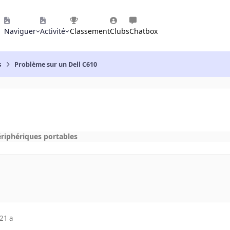
Naviguer
Activité
Classement
Clubs
Chatbox
s
Problème sur un Dell C610
ériphériques portables
21 a