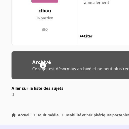
amicalement
clbou
INpactien
2
messages
Citer
Archivé
Ce sujet est désormais archivé et ne peut plus re
Aller sur la liste des sujets
Accueil
Multimédia
Mobilité et périphériques portable