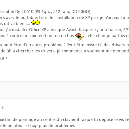
 Portable Dell C610 (P3 1ghz, 512 ram, DD 60GO)
ers avec le portable. Lors de l'installation de XP pro, je n'ai pas e
 dit va bien ....
e j'ai installer Office XP ainsi que Avast, Kaspersky anti-hacker, 
 foncé contre un coin en haut ou en bas
, elle change parfois d
u peut être d'un autre problème ? Peut-être existe t'il des drivers 
 de 3h a chercher les drivers, je commence a vraiment me demande
 a +
 a
machin de pointage au centre du clavier il fo que tu depose le vis r
ie le pointeur et hop plus de problemes