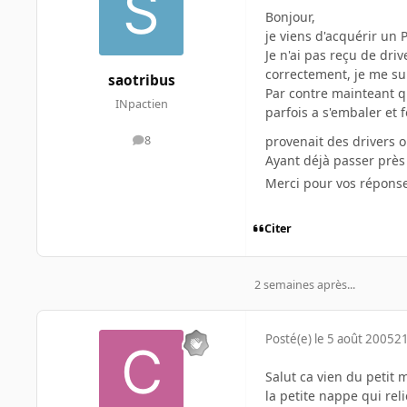
Bonjour,
je viens d'acquérir un
Je n'ai pas reçu de driv
correctement, je me suis
saotribus
Par contre mainteant qu
INpactien
parfois a s'embaler et
provenait des drivers o
8
messages
Ayant déjà passer près
Merci pour vos réponse
Citer
2 semaines après...
Posté(e)
le 5 août 2005
21
Salut ca vien du petit 
la petite nappe qui rel