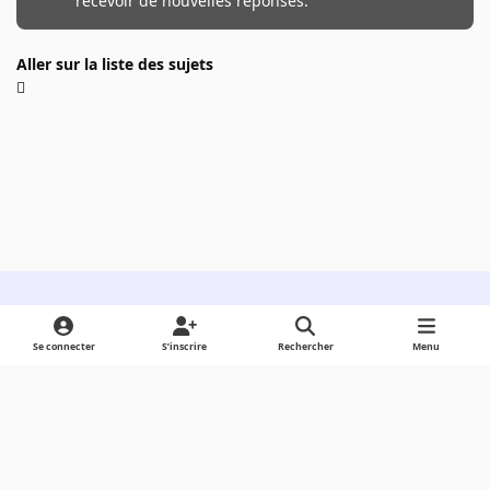
recevoir de nouvelles réponses.
Aller sur la liste des sujets
Light Mode
Dark Mode
System Preference
Se connecter
S’inscrire
Rechercher
Menu
Langue
Cookies
Powered by
Invision Community