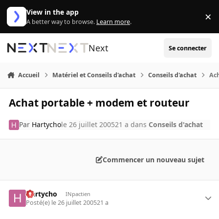
Aller au contenu
View in the app
×
Di
A better way to browse.
Learn more
.
Next
Se connecter
Accueil
Matériel et Conseils d'achat
Conseils d'achat
Ac
Achat portable + modem et routeur
Par
Hartycho
le 26 juillet 2005
21 a
dans
Conseils d'achat
Commencer un nouveau sujet
Hartycho
INpactien
Posté(e)
le 26 juillet 2005
21 a