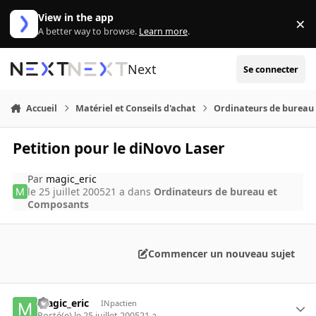
Aller au contenu
View in the app
×
Di
A better way to browse.
Learn more
.
Next
Se connecter
Accueil
Matériel et Conseils d'achat
Ordinateurs de bureau
Petition pour le diNovo Laser
Par
magic_eric
le 25 juillet 2005
21 a
dans
Ordinateurs de bureau et
Composants
Commencer un nouveau sujet
magic_eric
INpactien
Posté(e)
le 25 juillet 2005
21 a