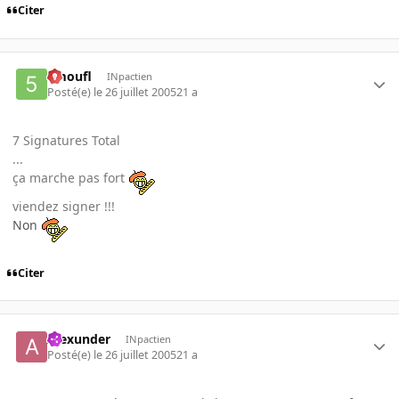
Citer
5moufl
INpactien
Posté(e)
le 26 juillet 2005
21 a
7 Signatures Total
...
ça marche pas fort
viendez signer !!!
Non
Citer
Alexunder
INpactien
Posté(e)
le 26 juillet 2005
21 a