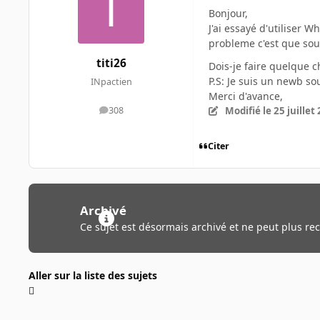
Bonjour,
J'ai essayé d'utiliser 
probleme c'est que sous 
titi26
Dois-je faire quelque ch
P.S: Je suis un newb sou
INpactien
Merci d'avance,
Modifié
le 25 juillet
308
messages
Citer
Archivé
Ce sujet est désormais archivé et ne peut plus re
Aller sur la liste des sujets