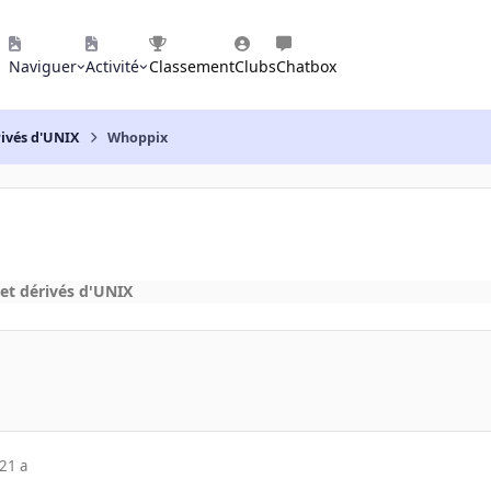
Naviguer
Activité
Classement
Clubs
Chatbox
rivés d'UNIX
Whoppix
et dérivés d'UNIX
21 a