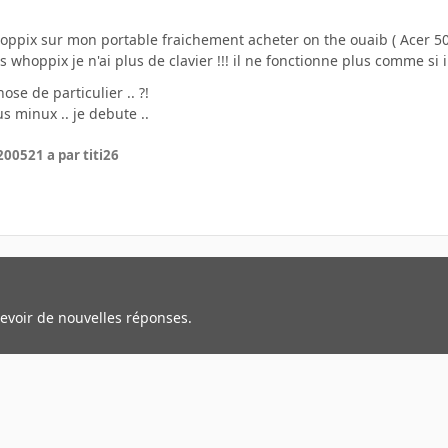
Whoppix sur mon portable fraichement acheter on the ouaib ( Acer 5
whoppix je n'ai plus de clavier !!! il ne fonctionne plus comme si il
ose de particulier .. ?!
s minux .. je debute ..
 2005
21 a
par titi26
cevoir de nouvelles réponses.