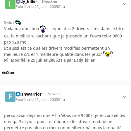
Lady_killer
INpactien
Posté(e)
le 25 juillet 2005
21 a
Salut
Voila ma question
: Lequel des 2 drivers cités dans le titre
est le meilleure sachant que je possède un Powercolor 9600
pro 128 mo
Et aussi est ce que les drivers modifiés permettent un
meilleure o/c et 1 meilleure qualité dans les jeux?
Modifié
le 25 juillet 2005
21 a
par Lady_killer
Citer
FlashWarrior
INpactien
Posté(e)
le 25 juillet 2005
21 a
perso avoir deja eu une ATI c'étais une 9600xt je te conseil les
omega !! et puis pour te répondre les driver modifié ne
permettre pas plus ou moin un meilheur o/c mais la qualité