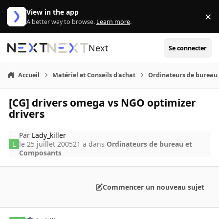
Aller au contenu
View in the app
×
Di
A better way to browse.
Learn more
.
Next
Se connecter
Accueil
Matériel et Conseils d'achat
Ordinateurs de bureau
[CG] drivers omega vs NGO optimizer
drivers
Par
Lady_killer
le 25 juillet 2005
21 a
dans
Ordinateurs de bureau et
Composants
Commencer un nouveau sujet