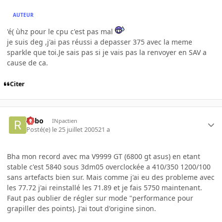
AUTEUR
'é( ùhz pour le cpu c'est pas mal
je suis deg ,j'ai pas réussi a depasser 375 avec la meme
sparkle que toi.Je sais pas si je vais pas la renvoyer en SAV a
cause de ca.
Citer
risbo
INpactien
Posté(e)
le 25 juillet 2005
21 a
Bha mon record avec ma V9999 GT (6800 gt asus) en etant
stable c'est 5840 sous 3dm05 overclockée a 410/350 1200/100
sans artefacts bien sur. Mais comme j'ai eu des probleme avec
les 77.72 j'ai reinstallé les 71.89 et je fais 5750 maintenant.
Faut pas oublier de régler sur mode "performance pour
grapiller des points). J'ai tout d'origine sinon.