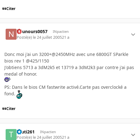
Citer
nounours0057
INpactien
Posté(e)
le 24 juillet 2005
21 a
Donc moi j'ai un 3200+@2450MHz avec une 6800GT SParkle
bios rev 1 @425/1150
J'obtiens 5713 a 3dM2k5 et 13719 a 3dM2k3 par contre j'ai pas
medal of honor.
PS: Dans le bios CM fastwrite activé.Carte pas overclocké a
fond.
Citer
touti261
INpactien
Posté(e)
le 24 juillet 2005
21 a