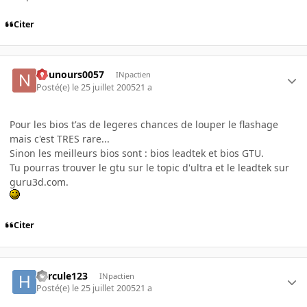
Citer
nounours0057
INpactien
Posté(e)
le 25 juillet 2005
21 a
Pour les bios t'as de legeres chances de louper le flashage
mais c'est TRES rare...
Sinon les meilleurs bios sont : bios leadtek et bios GTU.
Tu pourras trouver le gtu sur le topic d'ultra et le leadtek sur
guru3d.com.
Citer
hercule123
INpactien
Posté(e)
le 25 juillet 2005
21 a