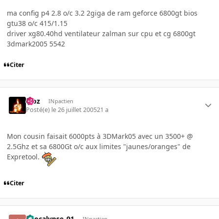
ma config p4 2.8 o/c 3.2 2giga de ram geforce 6800gt bios
gtu38 o/c 415/1.15
driver xg80.40hd ventilateur zalman sur cpu et cg 6800gt
3dmark2005 5542
Citer
Moz
INpactien
Posté(e)
le 26 juillet 2005
21 a
Mon cousin faisait 6000pts à 3DMark05 avec un 3500+ @
2.5Ghz et sa 6800Gt o/c aux limites "jaunes/oranges" de
Expretool.
Citer
apocalypse_91
INpactien