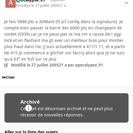
Posté(e)
le 27 juillet 2005
21 a
Je fais 5848 pts a 3DMark 05 (cf config dans la signature). Je
compte bien passer la barre des 6000 pts en changeant de
socket (S939) car je ne peux pas oc ma cm a cause de l agp
lock et en flashant ma gt avec un meilleur bios pour monter
plus haut dans l'oc (j'suis actuellement a 411/1.11, et a partir
de 415 je commence a glicher sur farcry alors que je ne suis
qu'a 63° en full sur ce jeu)
Modifié
le 27 juillet 2005
21 a
par apocalypse_91
Citer
Archivé
Ce sujet est désormais archivé et ne peut plus
recevoir de nouvelles réponses.
Aller sur la liste des sujets