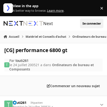
Aller au contenu
View in the app
×
Di
A better way to browse.
Learn more
.
Next
Se connecter
Accueil
Matériel et Conseils d'achat
Ordinateurs de bureau
[CG] performance 6800 gt
Par
touti261
le 24 juillet 2005
21 a
dans
Ordinateurs de bureau et
Composants
Commencer un nouveau sujet
touti261
INpactien
Posté(e)
le 24 juillet 2005
21 a