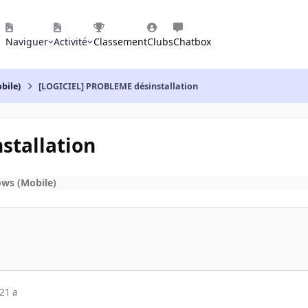
Naviguer
Activité
Classement
Clubs
Chatbox
bile)
[LOGICIEL] PROBLEME désinstallation
stallation
ws (Mobile)
21 a