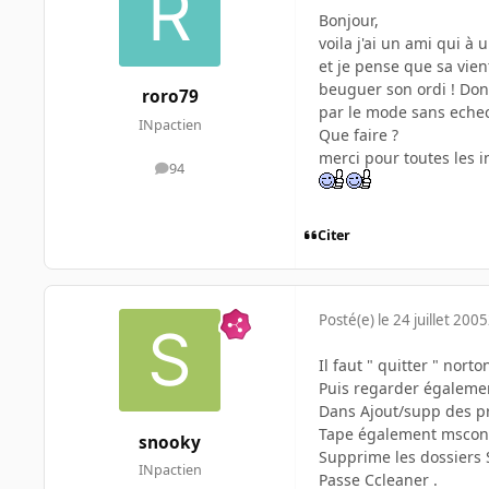
Bonjour,
voila j'ai un ami qui à 
et je pense que sa vien
beuguer son ordi ! Donc
roro79
par le mode sans echec 
INpactien
Que faire ?
merci pour toutes les i
94
messages
Citer
Posté(e)
le 24 juillet 2005
Il faut " quitter " norton
Puis regarder également
Dans Ajout/supp des pro
Tape également msconfi
snooky
Supprime les dossiers 
INpactien
Passe Ccleaner .