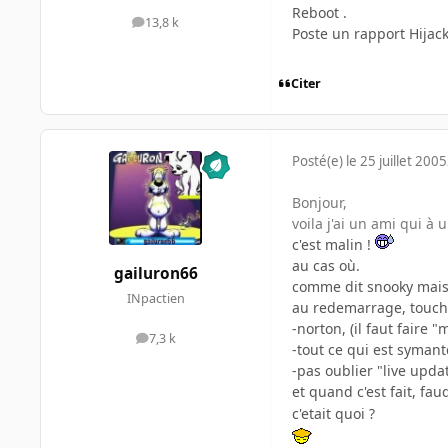
Reboot .
13,8 k
messages
Poste un rapport Hijack
Citer
Posté(e)
le 25 juillet 2005
Bonjour,
voila j'ai un ami qui à un p
c'est malin !
au cas où.
gailuron66
comme dit snooky mais
INpactien
au redemarrage, touche
-norton, (il faut faire "
7,3 k
messages
-tout ce qui est symant
-pas oublier "live upda
et quand c'est fait, fau
c'etait quoi ?