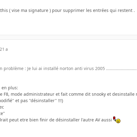
this ( vise ma signature ) pour supprimer les entrées qui restent .
21 a
roblème : Je lui ai installé norton anti virus 2005 ............................
 en plus:
 F8, mode administrateur et fait comme dit snooky et desinstalle 
modifié" et pas "désinstaller" !!!)
ec
te"
drait peut etre bien finir de désinstaller l'autre AV aussi