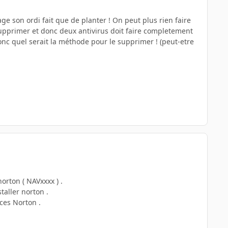
age son ordi fait que de planter ! On peut plus rien faire
 supprimer et donc deux antivirus doit faire completement
onc quel serait la méthode pour le supprimer ! (peut-etre
orton ( NAVxxxx ) .
taller norton .
ces Norton .