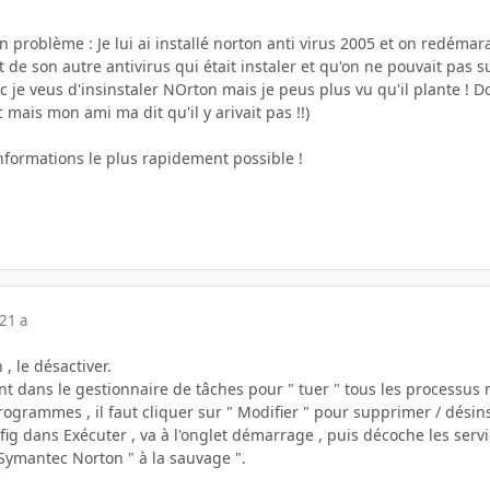
un problème : Je lui ai installé norton anti virus 2005 et on redémar
t de son autre antivirus qui était instaler et qu'on ne pouvait pas
 je veus d'insinstaler NOrton mais je peus plus vu qu'il plante ! D
mais mon ami ma dit qu'il y arivait pas !!)
nformations le plus rapidement possible !
21 a
 , le désactiver.
 dans le gestionnaire de tâches pour " tuer " tous les processus n
grammes , il faut cliquer sur " Modifier " pour supprimer / désins
g dans Exécuter , va à l'onglet démarrage , puis décoche les servi
Symantec Norton " à la sauvage ".