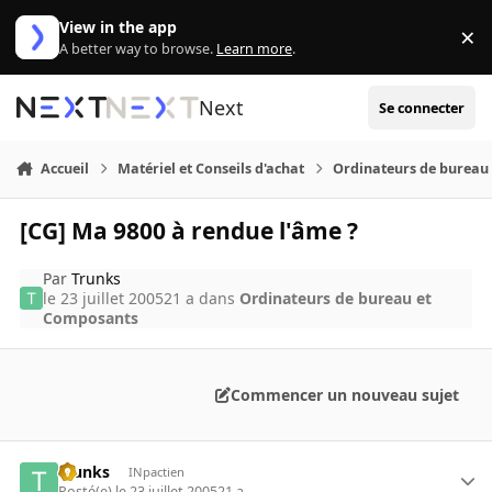
Aller au contenu
View in the app
×
Di
A better way to browse.
Learn more
.
Next
Se connecter
Accueil
Matériel et Conseils d'achat
Ordinateurs de bureau
[CG] Ma 9800 à rendue l'âme ?
Par
Trunks
le 23 juillet 2005
21 a
dans
Ordinateurs de bureau et
Composants
Commencer un nouveau sujet
Trunks
INpactien
Posté(e)
le 23 juillet 2005
21 a