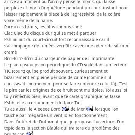
arrive au moment où l'on n'y pense le moins, qui laisse
perplexe et mort d'inquiétude pendant un court instant pour
laisser rapidement la place à de l'agressivité, de la colère
voire même de la haine.
Parmi ces bruits, les plus connus sont:
Clac Clac du disque dur qui se met à parquer
Pshiiiiiiiiiit du court-circuit fort reconnaissable car il
s'accompagne de fumées verdâtre avec une odeur de silicium
cramé
Brrr-Brrr-Brrrr du chargeur de papier de l'imprimante
Le psiou psiou psiou périodique du CD voilé dans un lecteur
TIC (court) qui se produit souvent, curieusement et
bizarrement en pleine période de calme (comme si il
choissisait son moment pour se faire entendre celui-là). C'est
le pire car les origines de ce bruit sont multiples. Toi aussi si
tu y réflèchis bien, avant que te carte graphique ne fasse
Kshh, elle a certainement du faire Tic.
Tu as aussi, le Aieeeee Bord
de Mer
lorsque l'on
touche par mégarde un ventilo en fonctionnement
Dans l'intêret de l'informatique, je propose l'ouverture d'un
topic dans la section BlaBla qui traitera du problème des
bruits con