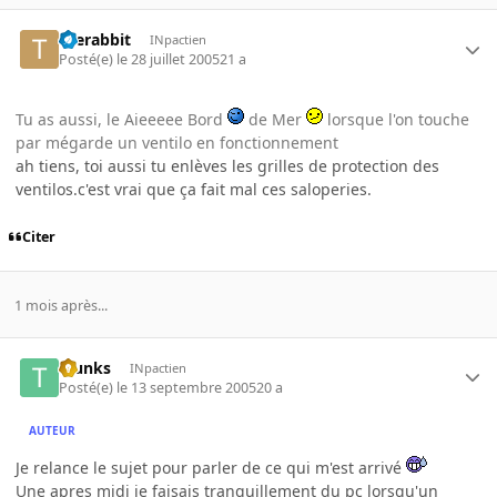
therabbit
INpactien
Posté(e)
le 28 juillet 2005
21 a
Tu as aussi, le Aieeeee Bord
de Mer
lorsque l'on touche
par mégarde un ventilo en fonctionnement
ah tiens, toi aussi tu enlèves les grilles de protection des
ventilos.c'est vrai que ça fait mal ces saloperies.
Citer
1 mois après...
Trunks
INpactien
Posté(e)
le 13 septembre 2005
20 a
AUTEUR
Je relance le sujet pour parler de ce qui m'est arrivé
Une apres midi je faisais tranquillement du pc lorsqu'un