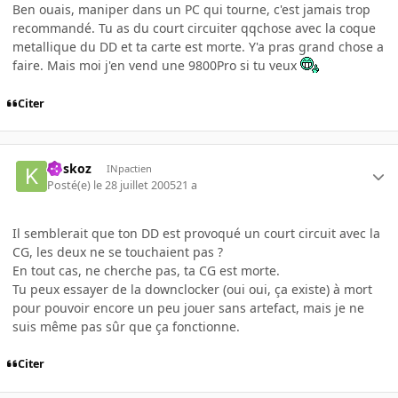
Ben ouais, maniper dans un PC qui tourne, c'est jamais trop
recommandé. Tu as du court circuiter qqchose avec la coque
metallique du DD et ta carte est morte. Y'a pras grand chose a
faire. Mais moi j'en vend une 9800Pro si tu veux
Citer
koskoz
INpactien
Posté(e)
le 28 juillet 2005
21 a
Il semblerait que ton DD est provoqué un court circuit avec la
CG, les deux ne se touchaient pas ?
En tout cas, ne cherche pas, ta CG est morte.
Tu peux essayer de la downclocker (oui oui, ça existe) à mort
pour pouvoir encore un peu jouer sans artefact, mais je ne
suis même pas sûr que ça fonctionne.
Citer