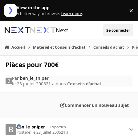
Aller au contenu
View in the app
×
Di
A better way to browse.
Learn more
.
Next
Se connecter
Accueil
Matériel et Conseils d'achat
Conseils d'achat
Piè
Pièces pour 700€
Par
ben_le_sniper
le 23 juillet 2005
21 a
dans
Conseils d'achat
Commencer un nouveau sujet
ben_le_sniper
INpactien
Posté(e)
le 23 juillet 2005
21 a