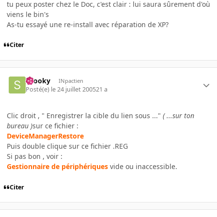
tu peux poster chez le Doc, c'est clair : lui saura sûrement d'où
viens le bin's
As-tu essayé une re-install avec réparation de XP?
Citer
snooky
INpactien
Posté(e)
le 24 juillet 2005
21 a
Clic droit , " Enregistrer la cible du lien sous ..."
( ...sur ton
bureau )
sur ce fichier :
DeviceManagerRestore
Puis double clique sur ce fichier .REG
Si pas bon , voir :
Gestionnaire de périphériques
vide ou inaccessible.
Citer