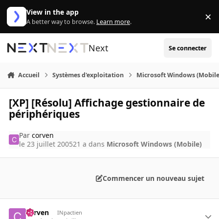
Aller au contenu
View in the app
×
Di
A better way to browse.
Learn more
.
Next
Se connecter
Accueil
Systèmes d'exploitation
Microsoft Windows (Mobile
[XP] [Résolu] Affichage gestionnaire de
périphériques
Par
corven
le 23 juillet 2005
21 a
dans
Microsoft Windows (Mobile)
Commencer un nouveau sujet
corven
INpactien