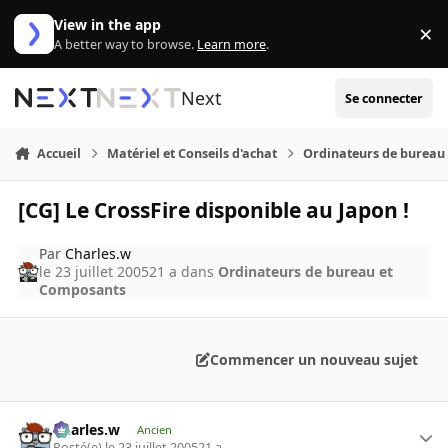
Aller au contenu
View in the app
×
Di
A better way to browse.
Learn more
.
Next
Se connecter
Accueil
Matériel et Conseils d'achat
Ordinateurs de bureau
[CG] Le CrossFire disponible au Japon !
Par
Charles.w
le 23 juillet 2005
21 a
dans
Ordinateurs de bureau et
Composants
Commencer un nouveau sujet
Charles.w
Ancien
Posté(e)
le 23 juillet 2005
21 a