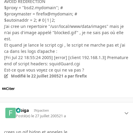
AVOID REDIRECTION
$proxy = "bsd2.mydomain"; #
$proxymaster = firefix@mydomain; #
$autoinaddr = 2; # 0|1|2;
J'ai cree un repertoire "/usr/local/www/data/images" mais je
n'ai pas d'image appelé "blocked.gif" , je ne sais pas où elle
est.
Et quand je lance le script cgi , le script ne marche pas et j'ai
ca dans les logs d'apache :
[Fri Jul 22 18:55:24 2005] [error] [client 192.168.1.3] Premature
end of script headers: squidGuard.cgi
Est-ce que vous voyez ce qui ne va pas ?
Modifié
le 22 juillet 2005
21 a
par firefix
Citer
fubiga
INpactien
Posté(e)
le 27 juillet 2005
21 a
crees un gif bidon et appeles le