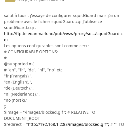
salut à tous , j'essaye de configurer squidGuard mais j'ai un
probleme avec le fichier squidGuard.cgi.J'utilise ce
squidGuard.cgi :
http://ftp.teledanmark.no/pub/www/proxy/sq.../squidGuard.c
gi
Les options configurables sont comme ceci :
# CONFIGURABLE OPTIONS:
#
@supported = (
# "en", "fr", "de", "nl", "no" etc.
"fr (Français),",
"en (English),",
"de (Deutsch),",
"nl (Nederlands),",
"no (norsk)."
);
$image = "/images/blocked.gif"; # RELATIVE TO
DOCUMENT_ROOT
$redirect = "
http://192.168.1.2:88/images/blocked.gif";
# "" TO