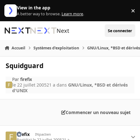
Aller au contenu
View in the app
×
Di
A better way to browse.
Learn more
.
Next
Se connecter
Accueil
Systèmes d'exploitation
GNU/Linux, *BSD et dérivé
Squidguard
Par
firefix
le 22 juillet 2005
21 a
dans
GNU/Linux, *BSD et dérivés
d'UNIX
Commencer un nouveau sujet
firefix
INpactien
Posté(e)
le 22 juillet 2005
21 a