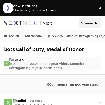
Aller au contenu
View in the app
×
Di
A better way to browse.
Learn more
.
Next
Se connecter
Accueil
Multimédia
Jeux vidéo, Consoles, Rétrogaming et J
bots Call of Duty, Medal of Honor
Par
xrondini
le 22 juillet 2005
21 a
dans
Jeux vidéo, Consoles,
Rétrogaming et Jeux occasionels
Commencer un nouveau sujet
xrondini
INpactien
Posté(e)
le 22 juillet 2005
21 a