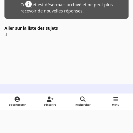
Ce sujet est désormais archivé et ne peut plus
recevoir de nouvelles réponses.
Aller sur la liste des sujets
Light Mode
Dark Mode
System Preference
Se connecter
S’inscrire
Rechercher
Menu
Langue
Cookies
Powered by
Invision Community