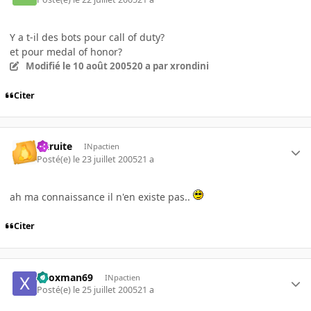
Y a t-il des bots pour call of duty?
et pour medal of honor?
Modifié
le 10 août 2005
20 a
par xrondini
Citer
latruite
INpactien
Posté(e)
le 23 juillet 2005
21 a
ah ma connaissance il n'en existe pas..
Citer
xboxman69
INpactien
Posté(e)
le 25 juillet 2005
21 a