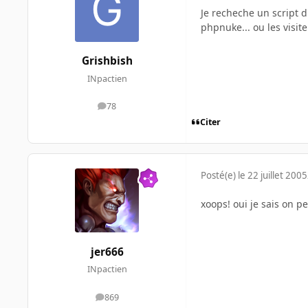
Je recheche un script 
phpnuke... ou les visit
Grishbish
INpactien
78
messages
Citer
Posté(e)
le 22 juillet 2005
xoops! oui je sais on pe
jer666
INpactien
869
messages