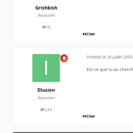
Grishbish
INpactien
78
messages
Citer
Posté(e)
le 26 juillet 2005
Est-ce que tu as cherc
Illusion
INpactien
2,4 k
messages
Citer