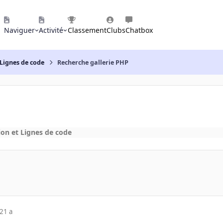
Naviguer
Activité
Classement
Clubs
Chatbox
Lignes de code
Recherche gallerie PHP
n et Lignes de code
21 a