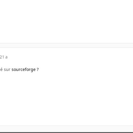
21 a
hé sur
sourceforge ?