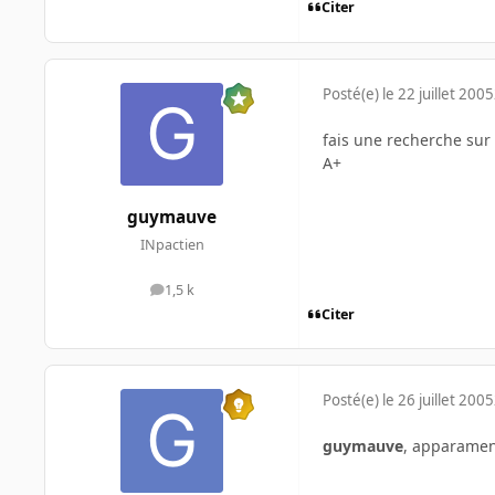
Citer
Posté(e)
le 22 juillet 2005
fais une recherche sur
A+
guymauve
INpactien
1,5 k
messages
Citer
Posté(e)
le 26 juillet 2005
guymauve
, apparamene