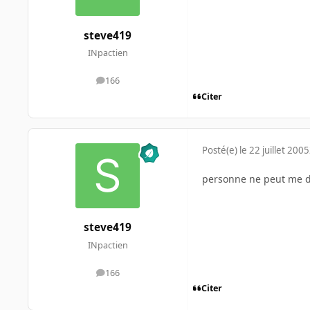
steve419
INpactien
166
messages
Citer
Posté(e)
le 22 juillet 2005
personne ne peut me d
steve419
INpactien
166
messages
Citer