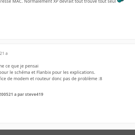
dresse MAC. Normalement XP devrait tout trouve tout seul
21 a
rme ce que je pensai
our le schéma et Flanbix pour les explications.
office de modem et routeur donc pas de problème :8
 2005
21 a
par steve419