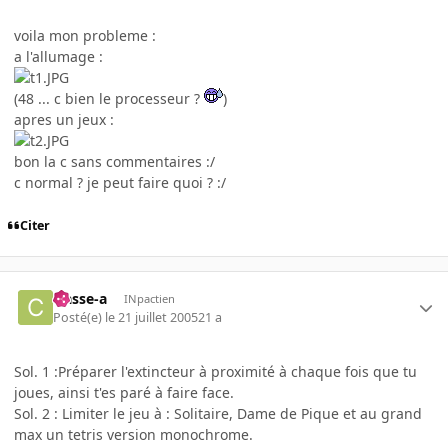
voila mon probleme :
a l'allumage :
(48 ... c bien le processeur ?
)
apres un jeux :
bon la c sans commentaires :/
c normal ? je peut faire quoi ? :/
Citer
classe-a
INpactien
Posté(e)
le 21 juillet 2005
21 a
Sol. 1 :Préparer l'extincteur à proximité à chaque fois que tu
joues, ainsi t'es paré à faire face.
Sol. 2 : Limiter le jeu à : Solitaire, Dame de Pique et au grand
max un tetris version monochrome.