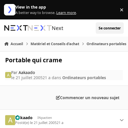
Aller au contenu
View in the app
×
Di
A better way to browse.
Learn more
.
Next
Se connecter
Accueil
Matériel et Conseils d'achat
Ordinateurs portables
Portable qui crame
Par
Aakaado
le 21 juillet 2005
21 a
dans
Ordinateurs portables
Commencer un nouveau sujet
Aakaado
INpactien
Posté(e)
le 21 juillet 2005
21 a