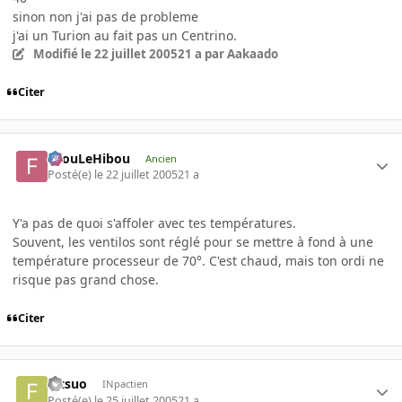
sinon non j'ai pas de probleme
j'ai un Turion au fait pas un Centrino.
Modifié
le 22 juillet 2005
21 a
par Aakaado
Citer
FilouLeHibou
Ancien
Posté(e)
le 22 juillet 2005
21 a
Y'a pas de quoi s'affoler avec tes températures.
Souvent, les ventilos sont réglé pour se mettre à fond à une
température processeur de 70°. C'est chaud, mais ton ordi ne
risque pas grand chose.
Citer
fatsuo
INpactien
Posté(e)
le 25 juillet 2005
21 a