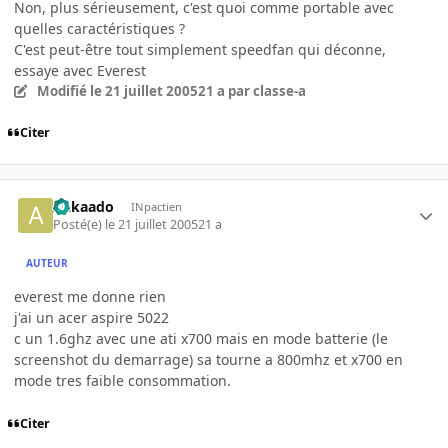
Non, plus sérieusement, c'est quoi comme portable avec
quelles caractéristiques ?
C'est peut-être tout simplement speedfan qui déconne,
essaye avec Everest
Modifié
le 21 juillet 2005
21 a
par classe-a
Citer
Aakaado
INpactien
Posté(e)
le 21 juillet 2005
21 a
AUTEUR
everest me donne rien
j'ai un acer aspire 5022
c un 1.6ghz avec une ati x700 mais en mode batterie (le
screenshot du demarrage) sa tourne a 800mhz et x700 en
mode tres faible consommation.
Citer