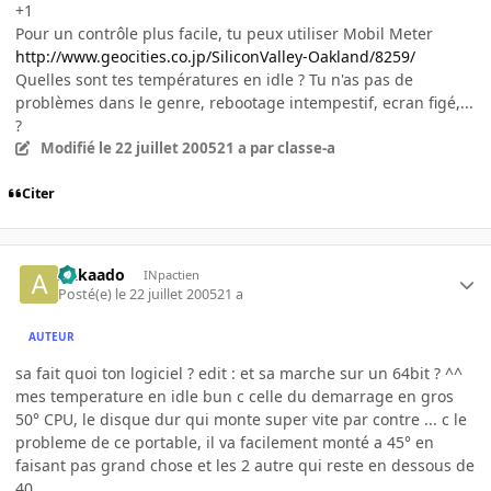
+1
Pour un contrôle plus facile, tu peux utiliser Mobil Meter
http://www.geocities.co.jp/SiliconValley-Oakland/8259/
Quelles sont tes températures en idle ? Tu n'as pas de
problèmes dans le genre, rebootage intempestif, ecran figé,...
?
Modifié
le 22 juillet 2005
21 a
par classe-a
Citer
Aakaado
INpactien
Posté(e)
le 22 juillet 2005
21 a
AUTEUR
sa fait quoi ton logiciel ? edit : et sa marche sur un 64bit ? ^^
mes temperature en idle bun c celle du demarrage en gros
50° CPU, le disque dur qui monte super vite par contre ... c le
probleme de ce portable, il va facilement monté a 45° en
faisant pas grand chose et les 2 autre qui reste en dessous de
40