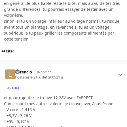
en général, le plus fiable reste le bios, mais au vu de tes très
grande différences, tu pourrais essayer de tester avec un
voltmètre.
sinon, si tu un voltage inférieur au voltage normal, tu risque
avant tout un plantage. en revanche si tu as un voltage
supérieur, la tu peux griller les composants alimentés par
cette tension
Citer
Lorencio
INpactien
Posté(e)
le 21 juillet 2005
21 a
AUTEUR
et pour rajouter je trouve 12,28V avec EVEREST......
Concernant mes autres valeurs je trouve avec Asus Probe :
- V core : 1,416 V
- +3,3V : 3,26 V
- +5V : 5,171V