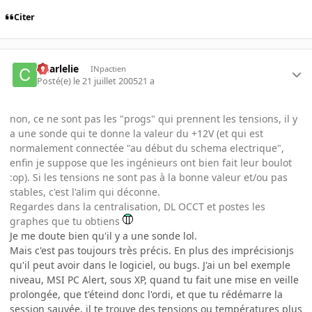
Citer
Charlelie
INpactien
Posté(e)
le 21 juillet 2005
21 a
non, ce ne sont pas les "progs" qui prennent les tensions, il y
a une sonde qui te donne la valeur du +12V (et qui est
normalement connectée "au début du schema electrique",
enfin je suppose que les ingénieurs ont bien fait leur boulot
:op). Si les tensions ne sont pas à la bonne valeur et/ou pas
stables, c'est l'alim qui déconne.
Regardes dans la centralisation, DL OCCT et postes les
graphes que tu obtiens
Je me doute bien qu'il y a une sonde lol.
Mais c'est pas toujours très précis. En plus des imprécisionjs
qu'il peut avoir dans le logiciel, ou bugs. J'ai un bel exemple
niveau, MSI PC Alert, sous XP, quand tu fait une mise en veille
prolongée, que t'éteind donc l'ordi, et que tu rédémarre la
session sauvée, il te trouve des tensions ou températures plus