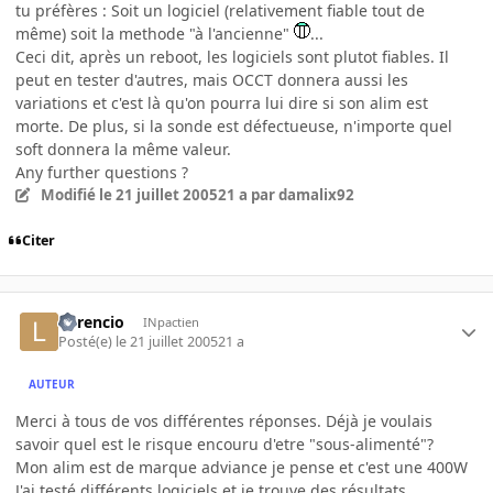
tu préfères : Soit un logiciel (relativement fiable tout de
même) soit la methode "à l'ancienne"
...
Ceci dit, après un reboot, les logiciels sont plutot fiables. Il
peut en tester d'autres, mais OCCT donnera aussi les
variations et c'est là qu'on pourra lui dire si son alim est
morte. De plus, si la sonde est défectueuse, n'importe quel
soft donnera la même valeur.
Any further questions ?
Modifié
le 21 juillet 2005
21 a
par damalix92
Citer
Lorencio
INpactien
Posté(e)
le 21 juillet 2005
21 a
AUTEUR
Merci à tous de vos différentes réponses. Déjà je voulais
savoir quel est le risque encouru d'etre "sous-alimenté"?
Mon alim est de marque adviance je pense et c'est une 400W
J'ai testé différents logiciels et je trouve des résultats