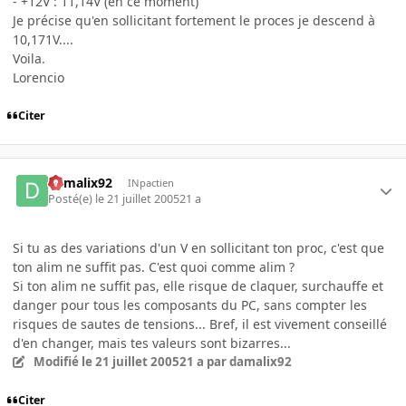
- +12V : 11,14V (en ce moment)
Je précise qu'en sollicitant fortement le proces je descend à
10,171V....
Voila.
Lorencio
Citer
damalix92
INpactien
Posté(e)
le 21 juillet 2005
21 a
Si tu as des variations d'un V en sollicitant ton proc, c'est que
ton alim ne suffit pas. C'est quoi comme alim ?
Si ton alim ne suffit pas, elle risque de claquer, surchauffe et
danger pour tous les composants du PC, sans compter les
risques de sautes de tensions... Bref, il est vivement conseillé
d'en changer, mais tes valeurs sont bizarres...
Modifié
le 21 juillet 2005
21 a
par damalix92
Citer