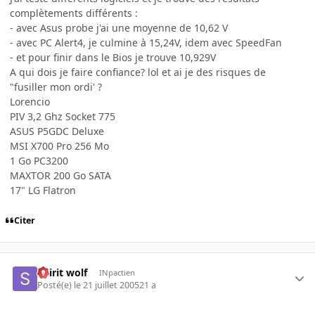
complètements différents :
- avec Asus probe j'ai une moyenne de 10,62 V
- avec PC Alert4, je culmine à 15,24V, idem avec SpeedFan
- et pour finir dans le Bios je trouve 10,929V
A qui dois je faire confiance? lol et ai je des risques de
"fusiller mon ordi' ?
Lorencio
PIV 3,2 Ghz Socket 775
ASUS P5GDC Deluxe
MSI X700 Pro 256 Mo
1 Go PC3200
MAXTOR 200 Go SATA
17" LG Flatron
Citer
Spirit wolf
INpactien
Posté(e)
le 21 juillet 2005
21 a