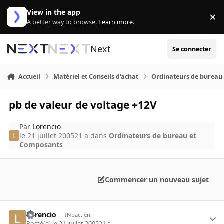
Aller au contenu
View in the app
×
Di
A better way to browse.
Learn more
.
Next
Se connecter
Accueil
Matériel et Conseils d'achat
Ordinateurs de bureau
pb de valeur de voltage +12V
Par
Lorencio
le 21 juillet 2005
21 a
dans
Ordinateurs de bureau et
Composants
Commencer un nouveau sujet
Lorencio
INpactien
Posté(e)
le 21 juillet 2005
21 a