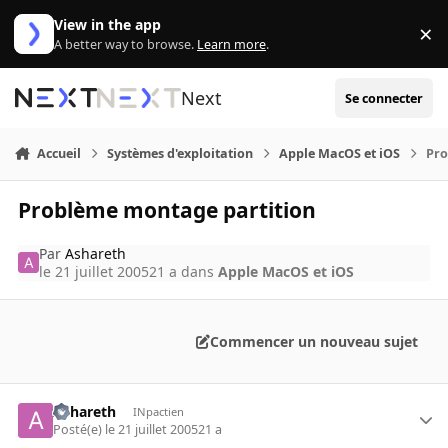
Aller au contenu
View in the app
×
Di
A better way to browse.
Learn more
.
Next
Se connecter
Accueil
Systèmes d'exploitation
Apple MacOS et iOS
Pro
Problème montage partition
Par
Ashareth
le 21 juillet 2005
21 a
dans
Apple MacOS et iOS
Commencer un nouveau sujet
Ashareth
INpactien
Posté(e)
le 21 juillet 2005
21 a