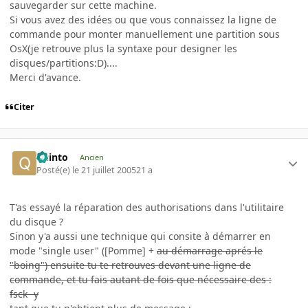
sauvegarder sur cette machine.
Si vous avez des idées ou que vous connaissez la ligne de
commande pour monter manuellement une partition sous
OsX(je retrouve plus la syntaxe pour designer les
disques/partitions:D)....
Merci d'avance.
Citer
quinto
Ancien
Posté(e)
le 21 juillet 2005
21 a
T'as essayé la réparation des authorisations dans l'utilitaire
du disque ?
Sinon y'a aussi une technique qui consite à démarrer en
mode "single user" ([Pomme] +
au démarrage aprés le
"boing") ensuite tu te retrouves devant une ligne de
commande, et tu fais autant de fois que nécessaire des :
fsck -y