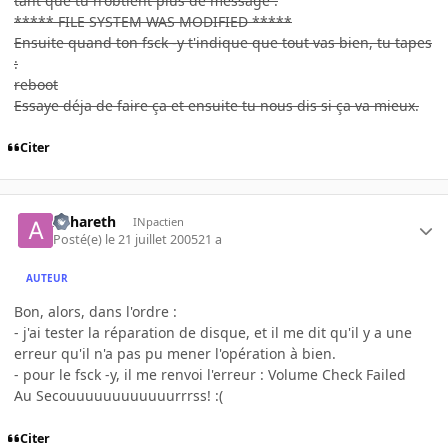
tant que tu n'obtient plus de message :
***** FILE SYSTEM WAS MODIFIED *****
Ensuite quand ton fsck -y t'indique que tout vas bien, tu tapes
:
reboot
Essaye déja de faire ça et ensuite tu nous dis si ça va mieux.
Citer
Ashareth
INpactien
Posté(e)
le 21 juillet 2005
21 a
AUTEUR
Bon, alors, dans l'ordre :
- j'ai tester la réparation de disque, et il me dit qu'il y a une
erreur qu'il n'a pas pu mener l'opération à bien.
- pour le fsck -y, il me renvoi l'erreur : Volume Check Failed
Au Secouuuuuuuuuuuurrrss! :(
Citer