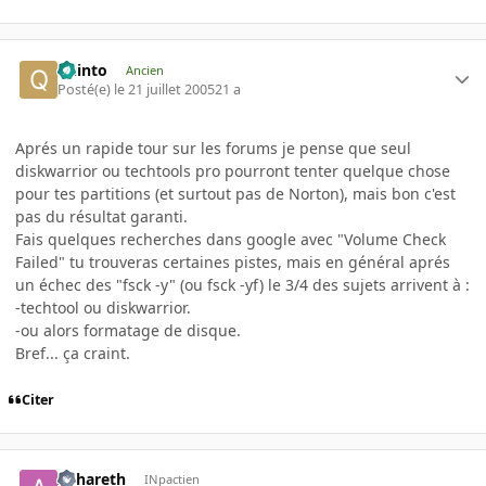
quinto
Ancien
Posté(e)
le 21 juillet 2005
21 a
Aprés un rapide tour sur les forums je pense que seul
diskwarrior ou techtools pro pourront tenter quelque chose
pour tes partitions (et surtout pas de Norton), mais bon c'est
pas du résultat garanti.
Fais quelques recherches dans google avec "Volume Check
Failed" tu trouveras certaines pistes, mais en général aprés
un échec des "fsck -y" (ou fsck -yf) le 3/4 des sujets arrivent à :
-techtool ou diskwarrior.
-ou alors formatage de disque.
Bref... ça craint.
Citer
Ashareth
INpactien