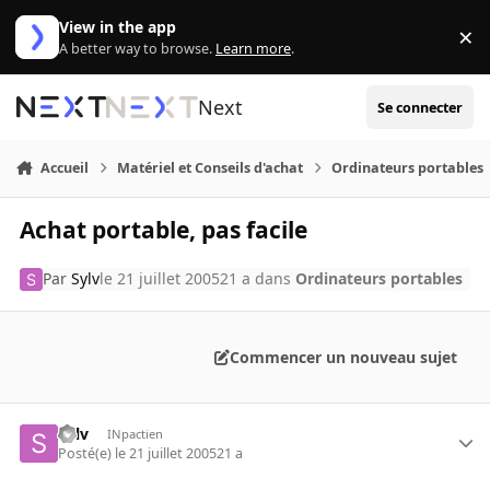
Aller au contenu
View in the app
×
Di
A better way to browse.
Learn more
.
Next
Se connecter
Accueil
Matériel et Conseils d'achat
Ordinateurs portables
Achat portable, pas facile
Par
Sylv
le 21 juillet 2005
21 a
dans
Ordinateurs portables
Commencer un nouveau sujet
Sylv
INpactien
Posté(e)
le 21 juillet 2005
21 a