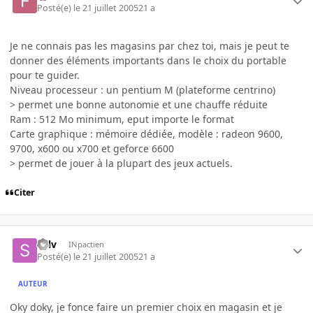
Posté(e)
le 21 juillet 2005
21 a
Je ne connais pas les magasins par chez toi, mais je peut te
donner des éléments importants dans le choix du portable
pour te guider.
Niveau processeur : un pentium M (plateforme centrino)
> permet une bonne autonomie et une chauffe réduite
Ram : 512 Mo minimum, eput importe le format
Carte graphique : mémoire dédiée, modèle : radeon 9600,
9700, x600 ou x700 et geforce 6600
> permet de jouer à la plupart des jeux actuels.
Citer
Sylv
INpactien
Posté(e)
le 21 juillet 2005
21 a
AUTEUR
Oky doky, je fonce faire un premier choix en magasin et je