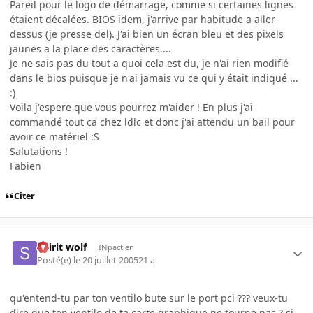
Pareil pour le logo de démarrage, comme si certaines lignes
étaient décalées. BIOS idem, j'arrive par habitude a aller
dessus (je presse del). J'ai bien un écran bleu et des pixels
jaunes a la place des caractères....
Je ne sais pas du tout a quoi cela est du, je n'ai rien modifié
dans le bios puisque je n'ai jamais vu ce qui y était indiqué ...
:)
Voila j'espere que vous pourrez m'aider ! En plus j'ai
commandé tout ca chez ldlc et donc j'ai attendu un bail pour
avoir ce matériel :S
Salutations !
Fabien
Citer
Spirit wolf
INpactien
Posté(e)
le 20 juillet 2005
21 a
qu'entend-tu par ton ventilo bute sur le port pci ??? veux-tu
dire que ton ventilo de ta carte graphique ne tourne pas ? si