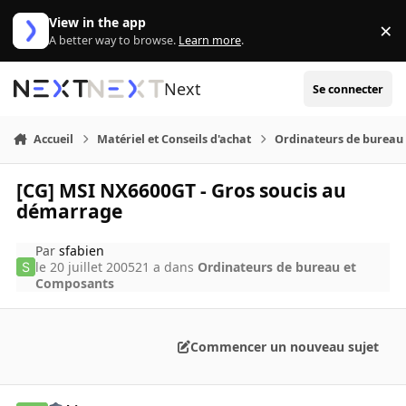
Aller au contenu
View in the app
×
Di
A better way to browse.
Learn more
.
Next
Se connecter
Accueil
Matériel et Conseils d'achat
Ordinateurs de bureau
[CG] MSI NX6600GT - Gros soucis au
démarrage
Par
sfabien
le 20 juillet 2005
21 a
dans
Ordinateurs de bureau et
Composants
Commencer un nouveau sujet