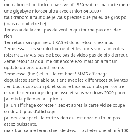
mon alim est un fortron passive pfc 350 watt et ma carte mere
une gigabyte nforce4 ultra avec athlon 64 3000+.
tout d'abord il faut que je vous precise que j'ai eu de gros pb
(mais ca doit etre lie).
1er essai de la cm : pas de ventilo qui tourne pas de video
rien
1er retour sav qui me dit RAS et donc retour chez moi.
2eme essai : les ventilo tournent et les ports sont alimentes
(bizarre...) MAIS pas de boot pas de video pas de bip d'erreur.
2eme retour sav qui me dit encore RAS mais on a fait un
update du bios quand meme.
3eme essai (hier) et la... la cm boot ! MAIS affichage
deguelasse semblable au tiens avec les diffenreces suivantes
: en boot dos aucun pb et sous le bios aucun pb. par contre
ecrande demarrage deguelasse et sous windows 2000 pareil.
j'ai mis le pilote et la... pire :)
j'ai un affichage correcte 1 sec et apres la carte vid se coupe
on dirait. plus d'affichage.
j'ai deux suspect : la carte video qui est naze ou l'alim pas
assez puissante.
mais bon ca me ferait chier de devoir racheter une alim à 100