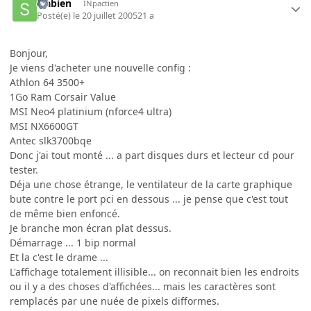
sfabien
INpactien
Posté(e)
le 20 juillet 2005
21 a
Bonjour,
Je viens d'acheter une nouvelle config :
Athlon 64 3500+
1Go Ram Corsair Value
MSI Neo4 platinium (nforce4 ultra)
MSI NX6600GT
Antec slk3700bqe
Donc j'ai tout monté ... a part disques durs et lecteur cd pour
tester.
Déja une chose étrange, le ventilateur de la carte graphique
bute contre le port pci en dessous ... je pense que c'est tout
de même bien enfoncé.
Je branche mon écran plat dessus.
Démarrage ... 1 bip normal
Et la c'est le drame ...
L'affichage totalement illisible... on reconnait bien les endroits
ou il y a des choses d'affichées... mais les caractères sont
remplacés par une nuée de pixels difformes.