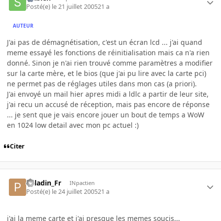
Posté(e)
le 21 juillet 2005
21 a
AUTEUR
J'ai pas de démagnétisation, c'est un écran lcd ... j'ai quand
meme essayé les fonctions de réinitialisation mais ca n'a rien
donné. Sinon je n'ai rien trouvé comme paramètres a modifier
sur la carte mère, et le bios (que j'ai pu lire avec la carte pci)
ne permet pas de réglages utiles dans mon cas (a priori).
J'ai envoyé un mail hier apres midi a ldlc a partir de leur site,
j'ai recu un accusé de réception, mais pas encore de réponse
... je sent que je vais encore jouer un bout de temps a WoW
en 1024 low detail avec mon pc actuel :)
Citer
Paladin_Fr
INpactien
Posté(e)
le 24 juillet 2005
21 a
j'ai la meme carte et j'ai presque les memes soucis...