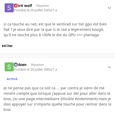
Spirit wolf
INpactien
Posté(e)
le 20 juillet 2005
21 a
si ca touche au rad, est que le ventirad sur ton gpu est bien
fixé ? je veux dire par la que si le rad a légèrement bougé,
qu'il ne touche plus à 100% le die du GPU ==> plantage
Citer
sfabien
INpactien
Posté(e)
le 20 juillet 2005
21 a
AUTEUR
Je ne pense pas que ca soit ca ... par contre je viens de me
rendre compte que lorsque j'appuie sur del pour aller dans le
bios, j'ai une page intermediaire (illisible évidemment) mais je
dois appuyer sur n'importe quelle touche pour rentrer dans le
bios