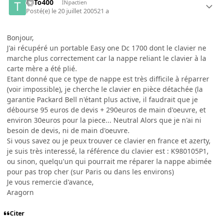
ToTo400
INpactien
Posté(e)
le 20 juillet 2005
21 a
Bonjour,
J'ai récupéré un portable Easy one Dc 1700 dont le clavier ne
marche plus correctement car la nappe reliant le clavier à la
carte mère a été plié.
Etant donné que ce type de nappe est très difficile à réparrer
(voir impossible), je cherche le clavier en pièce détachée (la
garantie Packard Bell n'étant plus active, il faudrait que je
débourse 95 euros de devis + 290euros de main d'oeuvre, et
environ 30euros pour la piece... Neutral Alors que je n'ai ni
besoin de devis, ni de main d'oeuvre.
Si vous savez ou je peux trouver ce clavier en france et azerty,
je suis très interessé, la référence du clavier est : K980105P1,
ou sinon, quelqu'un qui pourrait me réparer la nappe abimée
pour pas trop cher (sur Paris ou dans les environs)
Je vous remercie d'avance,
Aragorn
Citer