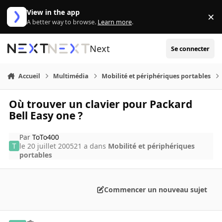
Aller au contenu
View in the app
×
Di
A better way to browse.
Learn more
.
Next
Se connecter
Accueil
Multimédia
Mobilité et périphériques portables
Où trouver un clavier pour Packard
Bell Easy one ?
Par
ToTo400
le 20 juillet 2005
21 a
dans
Mobilité et périphériques
portables
Commencer un nouveau sujet