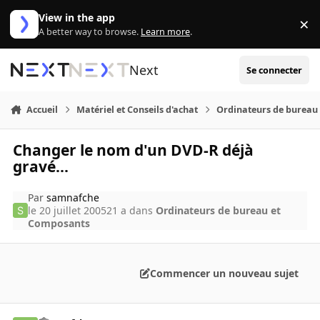
Aller au contenu
View in the app
×
Di
A better way to browse.
Learn more
.
Next
Se connecter
Accueil
Matériel et Conseils d'achat
Ordinateurs de bureau
Changer le nom d'un DVD-R déjà
gravé...
Par
samnafche
le 20 juillet 2005
21 a
dans
Ordinateurs de bureau et
Composants
Commencer un nouveau sujet