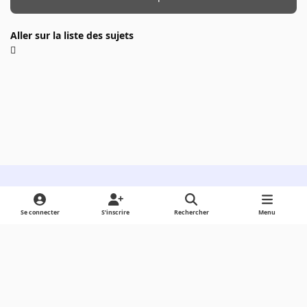
Aller sur la liste des sujets
Light Mode
Dark Mode
System Preference
Se connecter
S’inscrire
Rechercher
Menu
Langue
Cookies
Powered by
Invision Community