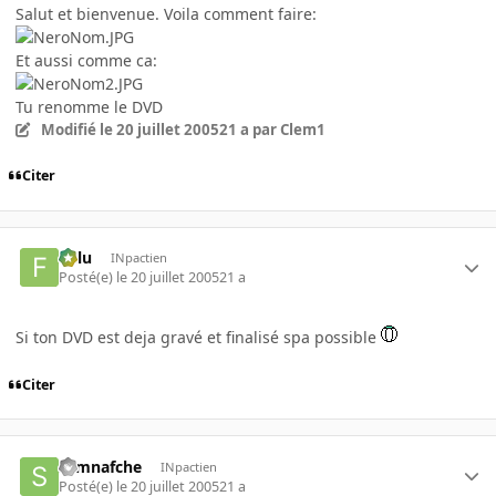
Salut et bienvenue. Voila comment faire:
Et aussi comme ca:
Tu renomme le DVD
Modifié
le 20 juillet 2005
21 a
par Clem1
Citer
Fulu
INpactien
Posté(e)
le 20 juillet 2005
21 a
Si ton DVD est deja gravé et finalisé spa possible
Citer
samnafche
INpactien
Posté(e)
le 20 juillet 2005
21 a