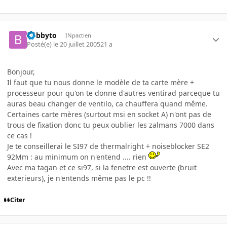
bobbyto
INpactien
Posté(e)
le 20 juillet 2005
21 a
Bonjour,
Il faut que tu nous donne le modèle de ta carte mère +
processeur pour qu'on te donne d'autres ventirad parceque tu
auras beau changer de ventilo, ca chauffera quand même.
Certaines carte mères (surtout msi en socket A) n'ont pas de
trous de fixation donc tu peux oublier les zalmans 7000 dans
ce cas !
Je te conseillerai le SI97 de thermalright + noiseblocker SE2
92Mm : au minimum on n'entend .... rien
Avec ma tagan et ce si97, si la fenetre est ouverte (bruit
exterieurs), je n'entends même pas le pc !!
Citer