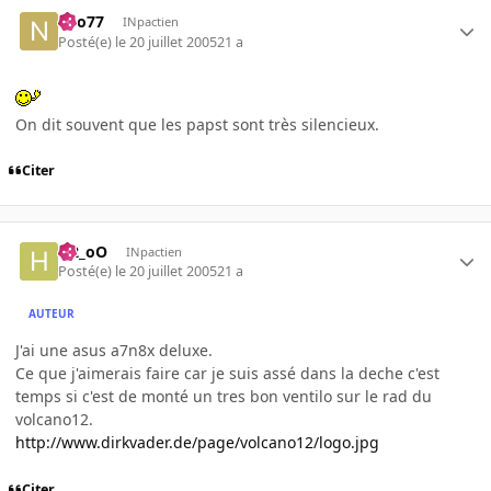
neo77
INpactien
Posté(e)
le 20 juillet 2005
21 a
On dit souvent que les papst sont très silencieux.
Citer
H2_oO
INpactien
Posté(e)
le 20 juillet 2005
21 a
AUTEUR
J'ai une asus a7n8x deluxe.
Ce que j'aimerais faire car je suis assé dans la deche c'est
temps si c'est de monté un tres bon ventilo sur le rad du
volcano12.
http://www.dirkvader.de/page/volcano12/logo.jpg
Citer