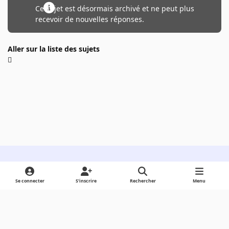
Ce sujet est désormais archivé et ne peut plus
recevoir de nouvelles réponses.
Aller sur la liste des sujets
Light Mode
Dark Mode
System Preference
Se connecter
S’inscrire
Rechercher
Menu
Langue
Cookies
Powered by
Invision Community