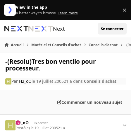
Aller au contenu
View in the app
×
Di
A better way to browse.
Learn more
.
Next
Se connecter
Accueil
Matériel et Conseils d'achat
Conseils d'achat
-(R
-(Resolu)Tres bon ventilo pour
processeur.
Par
H2_oO
le 19 juillet 2005
21 a
dans
Conseils d'achat
Commencer un nouveau sujet
H2_oO
INpactien
Posté(e)
le 19 juillet 2005
21 a