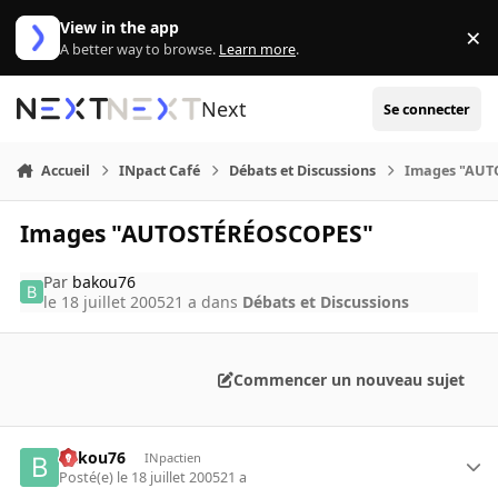
Aller au contenu
View in the app
×
Di
A better way to browse.
Learn more
.
Next
Se connecter
Accueil
INpact Café
Débats et Discussions
Images "AUT
Images "AUTOSTÉRÉOSCOPES"
Par
bakou76
le 18 juillet 2005
21 a
dans
Débats et Discussions
Commencer un nouveau sujet
bakou76
INpactien
Posté(e)
le 18 juillet 2005
21 a