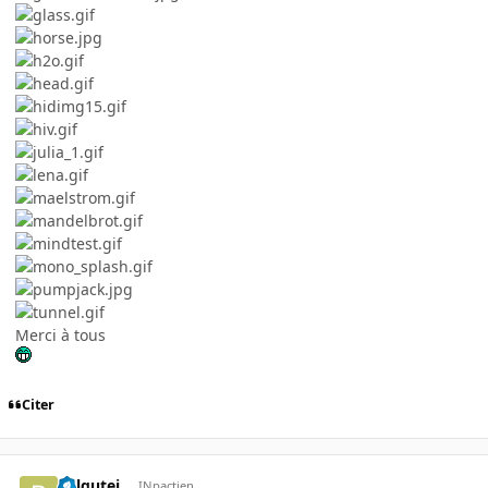
Merci à tous
Citer
belgutei
INpactien