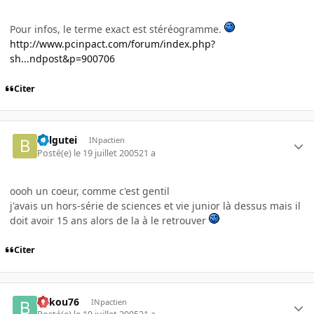
Pour infos, le terme exact est stéréogramme.
http://www.pcinpact.com/forum/index.php?
sh...ndpost&p=900706
Citer
belgutei
INpactien
Posté(e)
le 19 juillet 2005
21 a
oooh un coeur, comme c'est gentil
j'avais un hors-série de sciences et vie junior là dessus mais il
doit avoir 15 ans alors de la à le retrouver
Citer
bakou76
INpactien