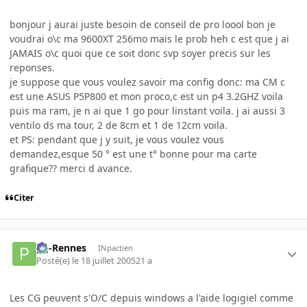
bonjour j aurai juste besoin de conseil de pro loool bon je
voudrai o\c ma 9600XT 256mo mais le prob heh c est que j ai
JAMAIS o\c quoi que ce soit donc svp soyer precis sur les
reponses.
je suppose que vous voulez savoir ma config donc: ma CM c
est une ASUS P5P800 et mon proco,c est un p4 3.2GHZ voila
puis ma ram, je n ai que 1 go pour linstant voila. j ai aussi 3
ventilo ds ma tour, 2 de 8cm et 1 de 12cm voila.
et PS: pendant que j y suit, je vous voulez vous
demandez,esque 50 ° est une t° bonne pour ma carte
grafique?? merci d avance.
Citer
pg-Rennes
INpactien
Posté(e)
le 18 juillet 2005
21 a
Les CG peuvent s'O/C depuis windows a l'aide logigiel comme