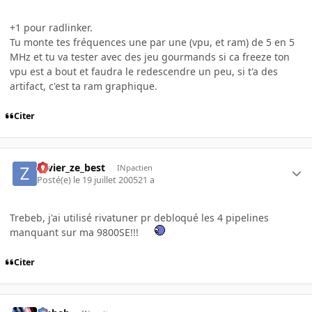
+1 pour radlinker.
Tu monte tes fréquences une par une (vpu, et ram) de 5 en 5
MHz et tu va tester avec des jeu gourmands si ca freeze ton
vpu est a bout et faudra le redescendre un peu, si t'a des
artifact, c'est ta ram graphique.
Citer
zavier_ze_best
INpactien
Posté(e)
le 19 juillet 2005
21 a
Trebeb, j'ai utilisé rivatuner pr debloqué les 4 pipelines
manquant sur ma 9800SE!!!
Citer