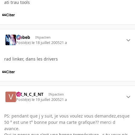
ati trau tools
Citer
Trebeb
INpactien
Posté(e)
le 18 juillet 2005
21 a
rad linker, dans les drivers
Citer
V_I_N_C_E_NT
INpactien
Posté(e)
le 19 juillet 2005
21 a
PS: pendant que j y suit, je vous voulez vous demandez,esque
50 ° est une t° bonne pour ma carte grafique?? merci d
avance.
Oui je pense que c'est une bonne température , s tu veux o/c