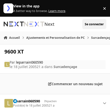
Aller au contenu
View in the app
×
Di
A better way to browse.
Learn more
.
Next
Se connecter
Accueil
Ajustements et Personnalisation de PC
Surcadença
9600 XT
Par
leparrain060590
le 18 juillet 2005
21 a
dans
Surcadençage
Commencer un nouveau sujet
leparrain060590
INpactien
Posté(e)
le 18 juillet 2005
21 a