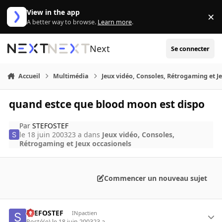
Aller au contenu
View in the app
×
Di
A better way to browse.
Learn more
.
Next
Se connecter
Accueil
Multimédia
Jeux vidéo, Consoles, Rétrogaming et J
quand estce que blood moon est dispo
Par
STEFOSTEF
le 18 juin 2003
23 a
dans
Jeux vidéo, Consoles,
Rétrogaming et Jeux occasionels
Commencer un nouveau sujet
STEFOSTEF
INpactien
Posté(e)
le 18 juin 2003
23 a