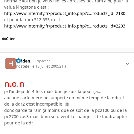
normale koi.bon je vous file les adresses des ram alor, pour la
value kingstone c est :
http://www.internity.fr/product_info.php?c...roducts_id=2180
et pour la ram 512 533 c est :
http://www.internity.fr/product_info.php?c...roducts_id=2203
Citer
hidden
INpactien
Posté(e)
le 18 juillet 2005
21 a
n.o.n
je l'ai deja dit 4 fois mais bon je suis là pour ça....
aucune carte mere ne supporte en même temp de la ddr et
de la ddr2 c'est incompatible !!!!!
donc garde ta ram (à moins que ce soit de la pc2100 ou de la
pc2700 cas3 mais bon) si tu veut la changer il te faudra opter
pour de la ddr