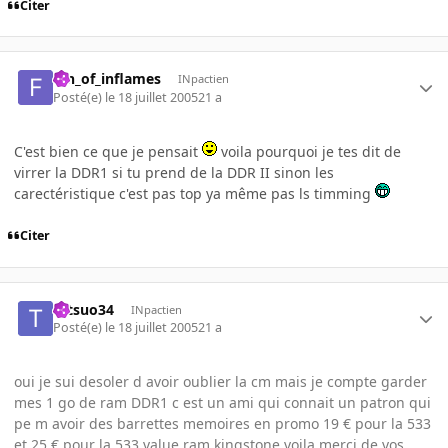
Citer
fan_of_inflames
INpactien
Posté(e)
le 18 juillet 2005
21 a
C'est bien ce que je pensait
voila pourquoi je tes dit de
virrer la DDR1 si tu prend de la DDR II sinon les
carectéristique c'est pas top ya même pas ls timming
Citer
tetsuo34
INpactien
Posté(e)
le 18 juillet 2005
21 a
oui je sui desoler d avoir oublier la cm mais je compte garder
mes 1 go de ram DDR1 c est un ami qui connait un patron qui
pe m avoir des barrettes memoires en promo 19 € pour la 533
et 25 € pour la 533 value ram kingstone voila merci de vos