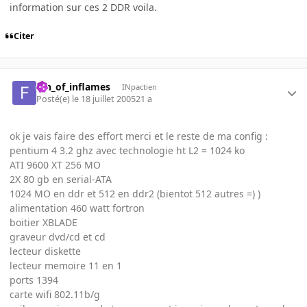
information sur ces 2 DDR voila.
Citer
fan_of_inflames
INpactien
Posté(e)
le 18 juillet 2005
21 a
ok je vais faire des effort merci et le reste de ma config :
pentium 4 3.2 ghz avec technologie ht L2 = 1024 ko
ATI 9600 XT 256 MO
2X 80 gb en serial-ATA
1024 MO en ddr et 512 en ddr2 (bientot 512 autres =) )
alimentation 460 watt fortron
boitier XBLADE
graveur dvd/cd et cd
lecteur diskette
lecteur memoire 11 en 1
ports 1394
carte wifi 802.11b/g