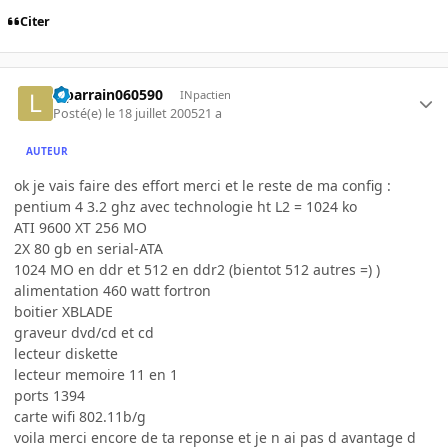
Citer
leparrain060590
INpactien
Posté(e)
le 18 juillet 2005
21 a
AUTEUR
ok je vais faire des effort merci et le reste de ma config :
pentium 4 3.2 ghz avec technologie ht L2 = 1024 ko
ATI 9600 XT 256 MO
2X 80 gb en serial-ATA
1024 MO en ddr et 512 en ddr2 (bientot 512 autres =) )
alimentation 460 watt fortron
boitier XBLADE
graveur dvd/cd et cd
lecteur diskette
lecteur memoire 11 en 1
ports 1394
carte wifi 802.11b/g
voila merci encore de ta reponse et je n ai pas d avantage d