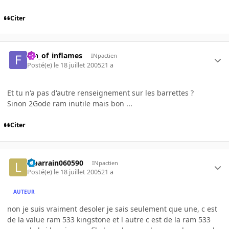
Citer
fan_of_inflames
INpactien
Posté(e)
le 18 juillet 2005
21 a
Et tu n'a pas d'autre renseignement sur les barrettes ?
Sinon 2Gode ram inutile mais bon ...
Citer
leparrain060590
INpactien
Posté(e)
le 18 juillet 2005
21 a
AUTEUR
non je suis vraiment desoler je sais seulement que une, c est
de la value ram 533 kingstone et l autre c est de la ram 533