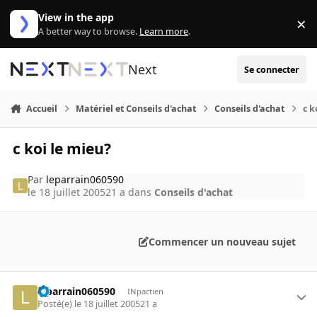
Aller au contenu
View in the app
×
Di
A better way to browse.
Learn more
.
Next
Se connecter
Accueil
Matériel et Conseils d'achat
Conseils d'achat
c k
c koi le mieu?
Par
leparrain060590
le 18 juillet 2005
21 a
dans
Conseils d'achat
Commencer un nouveau sujet
leparrain060590
INpactien
Posté(e)
le 18 juillet 2005
21 a