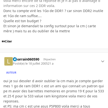
voila merci encore de ta reponse et je n ai pas d avantage d
information sur ces 2 DDR voila.
Donc tu compte viré les 1Go de DDR1 ? car sinon DDR2 inutile
et 1Go de ram suffise....
Quelle est ton budget ?
Et sinon je demandait ta config surtout pour la cm ( carte
mère ) mais tu as du oublier de la mettre
Citer
leparrain060590
INpactien
Posté(e)
le 18 juillet 2005
21 a
AUTEUR
oui je sui desoler d avoir oublier la cm mais je compte garder
mes 1 go de ram DDR1 c est un ami qui connait un patron qui
pe m avoir des barrettes memoires en promo 19 € pour la 533
et 25 € pour la 533 value ram kingstone voila merci de vos
reponses.
et PS: ma cm c est une asus P5P800 voila merci a tous