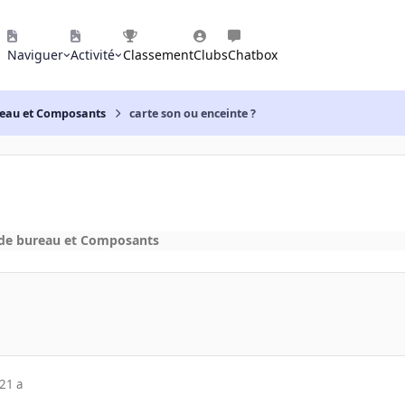
Naviguer
Activité
Classement
Clubs
Chatbox
reau et Composants
carte son ou enceinte ?
 de bureau et Composants
21 a