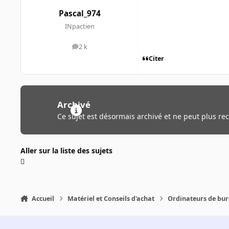
Pascal_974
INpactien
2 k
messages
Citer
Archivé
Ce sujet est désormais archivé et ne peut plus re
Aller sur la liste des sujets
Accueil
Matériel et Conseils d'achat
Ordinateurs de bu