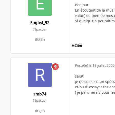
Bonjour
En écoutant de la musiq
value) ou bien de mes e
Si quelqu'un pourait m'
Eagle4_92
INpactien
2,6 k
messages
Citer
Posté(e)
le 18 juillet 2005
salut,
je ne suis pas un spéci
et/ou d' essayer tes en
( je pencherais pour le
rmb74
INpactien
1,1 k
messages