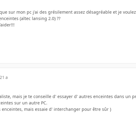
ue sur mon pc j'ai des grésilement assez désagréable et je voulez sa
nceintes (altec lansing 2.0) ??
aider!!!
21 a
aliste, mais je te conseille d' essayer d' autres enceintes dans un 
ceintes sur un autre PC.
s enceintes, mais essaie d' interchanger pour être sûr )