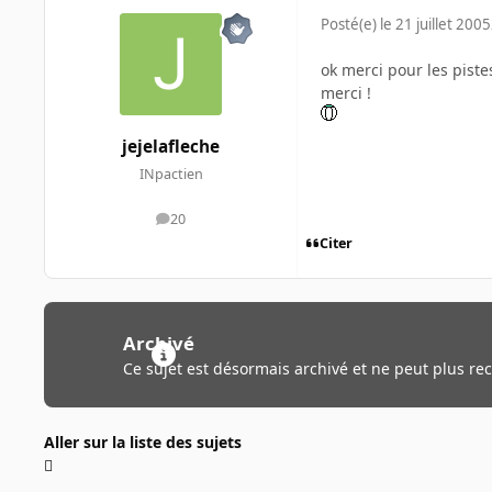
Posté(e)
le 21 juillet 2005
ok merci pour les piste
merci !
jejelafleche
INpactien
20
messages
Citer
Archivé
Ce sujet est désormais archivé et ne peut plus re
Aller sur la liste des sujets