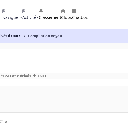
Naviguer
Activité
Classement
Clubs
Chatbox
rivés d'UNIX
Compilation noyau
 *BSD et dérivés d'UNIX
21 a