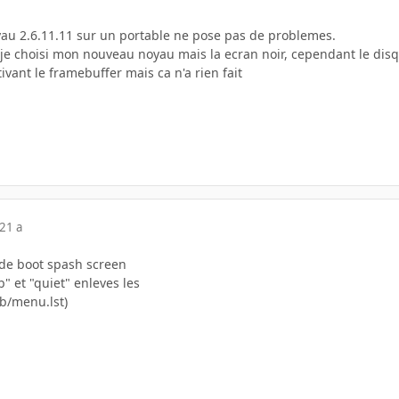
yau 2.6.11.11 sur un portable ne pose pas de problemes.
 , je choisi mon nouveau noyau mais la ecran noir, cependant le dis
ivant le framebuffer mais ca n'a rien fait
21 a
s de boot spash screen
gb" et "quiet" enleves les
ub/menu.lst)