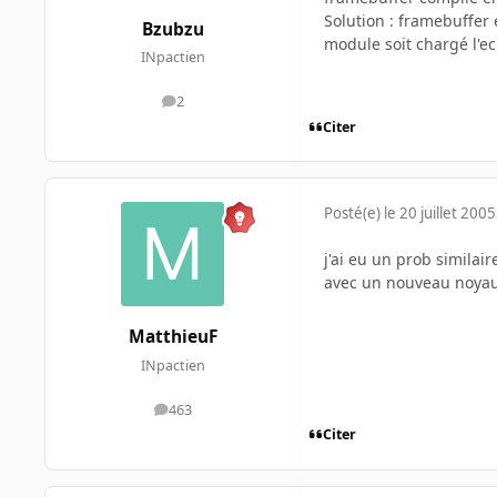
Solution : framebuffer 
Bzubzu
module soit chargé l'ec
INpactien
2
messages
Citer
Posté(e)
le 20 juillet 2005
j'ai eu un prob similai
avec un nouveau noyau, 
MatthieuF
INpactien
463
messages
Citer