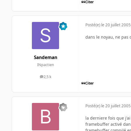
Citer
Posté(e)
le 20 juillet 2005
dans le noyau, ne pas o
Sandeman
INpactien
2,5 k
messages
Citer
Posté(e)
le 20 juillet 2005
la derniere fois que j'a
framebuffer activé dan
framebuffer compilé e