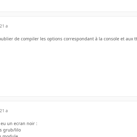
21 a
ublier de compiler les options correspondant à la console et aux t
21 a
i eu un ecran noir :
s grub/lilo
n module