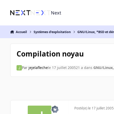
Aller au contenu
Next
Accueil
Systèmes d'exploitation
GNU/Linux, *BSD et dé
Compilation noyau
Par
jejelafleche
le 17 juillet 2005
21 a
dans
GNU/Linux,
Posté(e)
le 17 juillet 2005