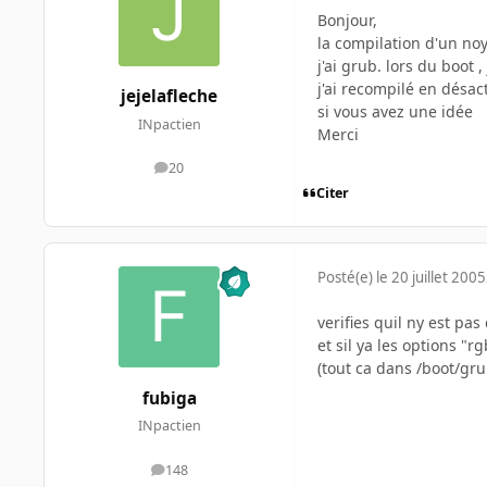
Bonjour,
la compilation d'un no
j'ai grub. lors du boot
j'ai recompilé en désact
jejelafleche
si vous avez une idée
INpactien
Merci
20
messages
Citer
Posté(e)
le 20 juillet 2005
verifies quil ny est pa
et sil ya les options "r
(tout ca dans /boot/gr
fubiga
INpactien
148
messages