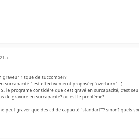
21 a
 graveur risque de succomber?
en surcapacité " est effectivemernt proposée( "overburn"...)
SI le programe considére que c'est gravé en surcapacité, c'est se
é pas de gravure en surcapacité? ou est le problème?
 ne peut graver que des cd de capacité "standart'"? sinon? quels s