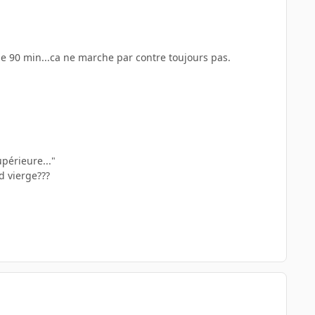
e 90 min...ca ne marche par contre toujours pas.
upérieure..."
d vierge???