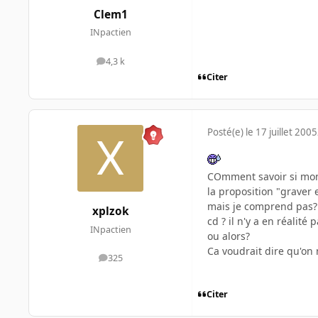
Clem1
INpactien
4,3 k
messages
Citer
Posté(e)
le 17 juillet 2005
COmment savoir si mon
la proposition "graver 
mais je comprend pas? 
xplzok
cd ? il n'y a en réalit
INpactien
ou alors?
Ca voudrait dire qu'on
325
messages
Citer