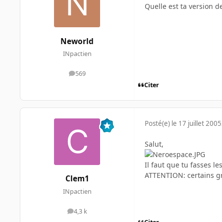
Quelle est ta version d
Neworld
INpactien
569
messages
Citer
Posté(e)
le 17 juillet 2005
Salut,
Il faut que tu fasses l
ATTENTION: certains gr
Clem1
INpactien
4,3 k
messages