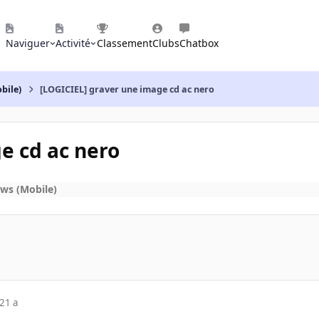
Naviguer
Activité
Classement
Clubs
Chatbox
bile)
[LOGICIEL] graver une image cd ac nero
e cd ac nero
ws (Mobile)
21 a