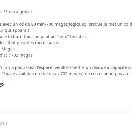
er **.iso à graver.
.
 avec un cd de 80 min/700 megas(logique); lorsque je met un cd d
r qui apparait : "
ce to burn this compilation "onto" this disc.
disc that provides more space....
40 Megas
 disc : 702 megas
 "il n'y a pas assez d'espace, veuillez-mettre un disque à capacité s
:"Space available on the disc : 702 megas" ne correspond pas au c
21 a