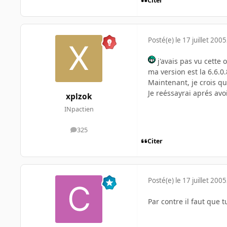
Citer
Posté(e)
le 17 juillet 2005
j'avais pas vu cette 
ma version est la 6.6.0.
Maintenant, je crois q
Je reéssayrai aprés av
xplzok
INpactien
325
messages
Citer
Posté(e)
le 17 juillet 2005
Par contre il faut que 