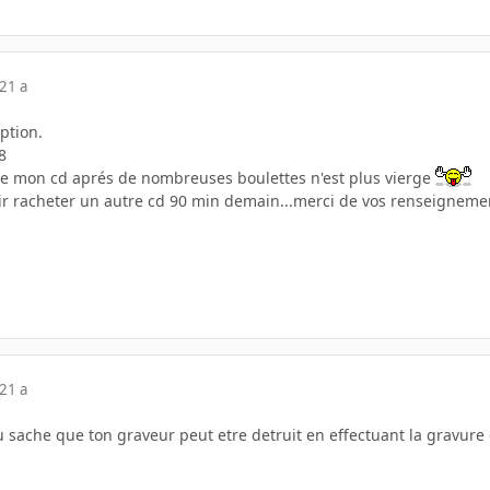
21 a
option.
8
ue mon cd aprés de nombreuses boulettes n'est plus vierge
oir racheter un autre cd 90 min demain...merci de vos renseignemen
21 a
tu sache que ton graveur peut etre detruit en effectuant la gravure