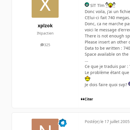
SlT Tlm
Donc voila, j'ai un fichi
CElui-ci fait 740 megas
Donc, ca ne marche pas
xplzok
voici le message d'erreu
INpactien
There is not enough spa
Please insert an other 
325
messages
Data to be written : 7
Space available on the
...
Ce que je traduis par :
Le problème étant que 
Je dois faire quoi svp?
Citer
Posté(e)
le 17 juillet 2005