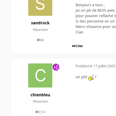
Bonjours a tous ,
Jai un pb de BIOS avec
pour pouvoir reflashé 
Si des personne on un
sandrock
Merci d'avance pour vo
INpactien
Ciao
66
messages
Citer
Posté(e)
le 17 juillet 2005
un ptit
?
chienbleu
INpactien
2,5 k
messages