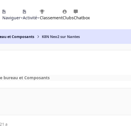
Naviguer
Activité
Classement
Clubs
Chatbox
reau et Composants
K8N Neo2 sur Nantes
de bureau et Composants
21 a