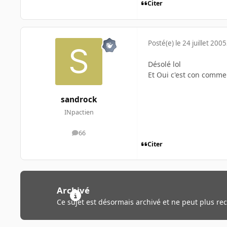
Citer
Posté(e)
le 24 juillet 2005
Désolé lol
Et Oui c'est con comme
sandrock
INpactien
66
messages
Citer
Archivé
Ce sujet est désormais archivé et ne peut plus re