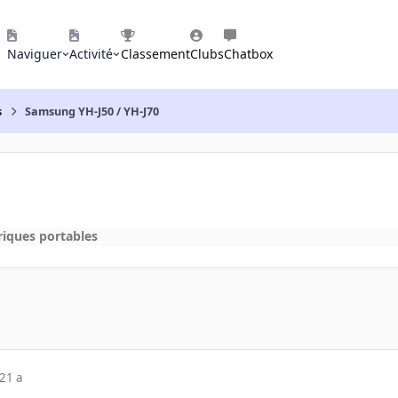
Naviguer
Activité
Classement
Clubs
Chatbox
s
Samsung YH-J50 / YH-J70
riques portables
21 a