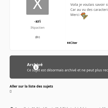
Voila je voulais savoir
Car au vu des caracteri
Merci
-xri
INpactien
8
messages
Citer
Archivé
Ce sujet est désormais archivé et ne peut plus re
Aller sur la liste des sujets