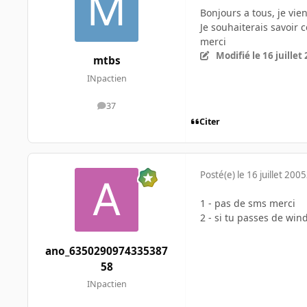
Bonjours a tous, je viens
Je souhaiterais savoir 
merci
Modifié
le 16 juillet
mtbs
INpactien
37
messages
Citer
Posté(e)
le 16 juillet 2005
1 - pas de sms merci
2 - si tu passes de win
ano_6350290974335387
58
INpactien