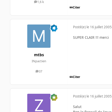
1,6 k
messages
Citer
Posté(e)
le 16 juillet 2005
SUPER CLAIR !!! merci
mtbs
INpactien
37
messages
Citer
Posté(e)
le 16 juillet 2005
Salut
Bon le firewall de linux 