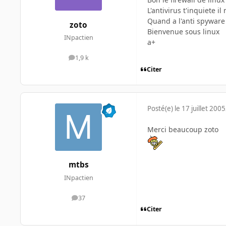
L'antivirus t'inquiete i
Quand a l'anti spyware c
zoto
Bienvenue sous linux
INpactien
a+
1,9 k
messages
Citer
Posté(e)
le 17 juillet 2005
Merci beaucoup zoto
mtbs
INpactien
37
messages
Citer