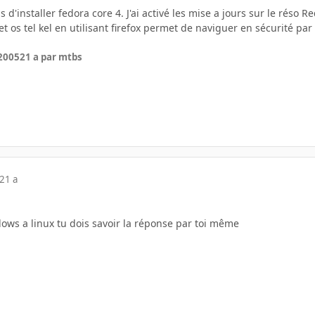
 d'installer fedora core 4. J'ai activé les mise a jours sur le réso Redh
cet os tel kel en utilisant firefox permet de naviguer en sécurité 
 2005
21 a
par mtbs
21 a
dows a linux tu dois savoir la réponse par toi même