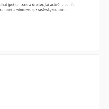
at (petite icone a droite). J'ai activé le par-fer.
par rapport a windows xp+kasêrsky+outpost.