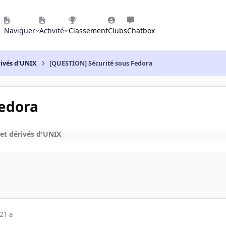
Naviguer
Activité
Classement
Clubs
Chatbox
rivés d'UNIX
[QUESTION] Sécurité sous Fedora
Fedora
et dérivés d'UNIX
21 a