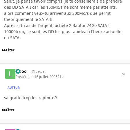
Salut, je pense t'avoir compris. Je te conseillerais de prendre
des DD SATA I car les 150Mo/s ne sont meme pas atteints,
alors comment veux-tu arriver aux 300Mo/s que permt
theoriquement le SATA II.
Après si tu as de l'argent, achète 2 Raptor 74Go SATA I
10000tr/m, ce sont les DD les plus rapidea à l'heure actuelle
en SATA.
Citer
laooo
INpactien
Posté(e)
le 16 juillet 2005
21 a
AUTEUR
sa gratte trop les raptor o//
Citer