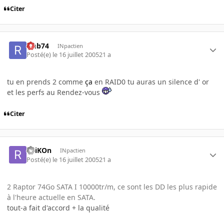
Citer
rmb74
INpactien
Posté(e)
le 16 juillet 2005
21 a
tu en prends 2 comme
ça
en RAID0 tu auras un silence d' or
et les perfs au Rendez-vous
Citer
ReiKOn
INpactien
Posté(e)
le 16 juillet 2005
21 a
2 Raptor 74Go SATA I 10000tr/m, ce sont les DD les plus rapide
à l'heure actuelle en SATA.
tout-a fait d'accord + la qualité