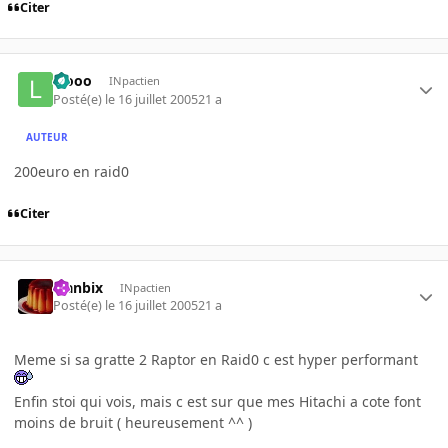
Citer
laooo
INpactien
Posté(e)
le 16 juillet 2005
21 a
AUTEUR
200euro en raid0
Citer
Flanbix
INpactien
Posté(e)
le 16 juillet 2005
21 a
Meme si sa gratte 2 Raptor en Raid0 c est hyper performant
Enfin stoi qui vois, mais c est sur que mes Hitachi a cote font
moins de bruit ( heureusement ^^ )