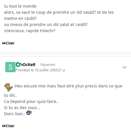
lu tout le monde
alors, sa vaut le coup de prendre un dd sataII? et de les
mettre en raid0?
ou mieux de prendre un dd sataI et raid0?
silencieux, rapide hitachi?
Citer
SchOcKeR
INpactien
Posté(e)
le 16 juillet 2005
21 a
Heu excuse moi mais faut etre plus precis dans ce que
tu dit..
Ca depend pour quoi faire..
Si tu as des sous...
Donc bon..
Citer