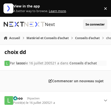
Aller au contenu
View in the app
×
Di
A better way to browse.
Learn more
.
Next
Se connecter
Accueil
Matériel et Conseils d'achat
Conseils d'achat
cho
choix dd
Par
laooo
le 16 juillet 2005
21 a
dans
Conseils d'achat
Commencer un nouveau sujet
laooo
INpactien
Posté(e)
le 16 juillet 2005
21 a