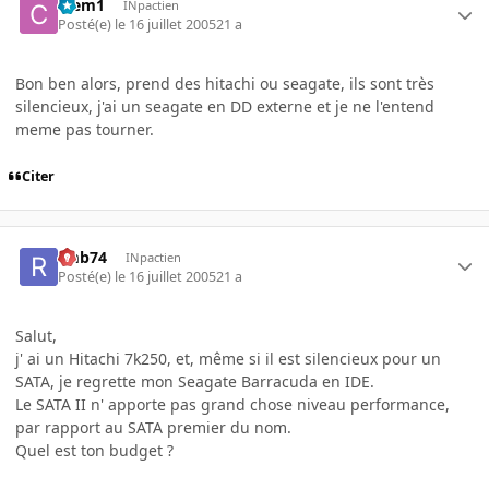
Clem1
INpactien
Posté(e)
le 16 juillet 2005
21 a
Bon ben alors, prend des hitachi ou seagate, ils sont très
silencieux, j'ai un seagate en DD externe et je ne l'entend
meme pas tourner.
Citer
rmb74
INpactien
Posté(e)
le 16 juillet 2005
21 a
Salut,
j' ai un Hitachi 7k250, et, même si il est silencieux pour un
SATA, je regrette mon Seagate Barracuda en IDE.
Le SATA II n' apporte pas grand chose niveau performance,
par rapport au SATA premier du nom.
Quel est ton budget ?