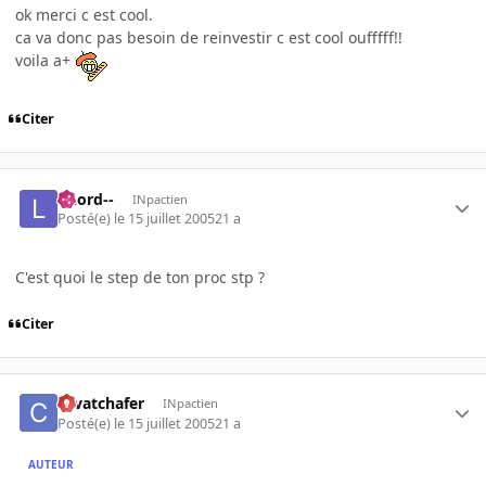
ok merci c est cool.
ca va donc pas besoin de reinvestir c est cool oufffff!!
voila a+
Citer
--Lord--
INpactien
Posté(e)
le 15 juillet 2005
21 a
C'est quoi le step de ton proc stp ?
Citer
cavatchafer
INpactien
Posté(e)
le 15 juillet 2005
21 a
AUTEUR