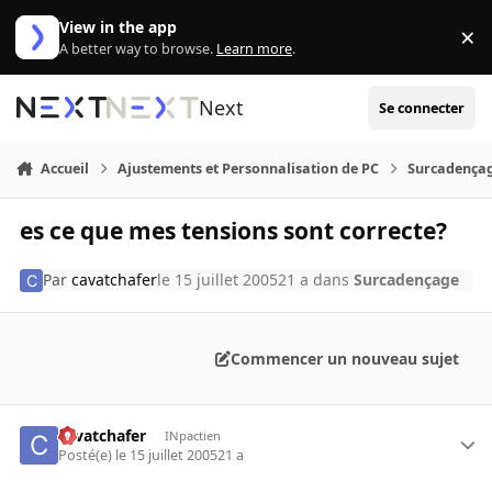
Aller au contenu
View in the app
×
Di
A better way to browse.
Learn more
.
Next
Se connecter
Accueil
Ajustements et Personnalisation de PC
Surcadença
es ce que mes tensions sont correcte?
Par
cavatchafer
le 15 juillet 2005
21 a
dans
Surcadençage
Commencer un nouveau sujet
cavatchafer
INpactien
Posté(e)
le 15 juillet 2005
21 a