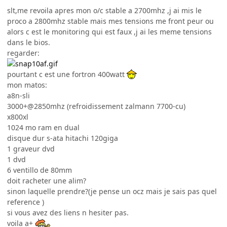
slt,me revoila apres mon o/c stable a 2700mhz ,j ai mis le
proco a 2800mhz stable mais mes tensions me front peur ou
alors c est le monitoring qui est faux ,j ai les meme tensions
dans le bios.
regarder:
pourtant c est une fortron 400watt
mon matos:
a8n-sli
3000+@2850mhz (refroidissement zalmann 7700-cu)
x800xl
1024 mo ram en dual
disque dur s-ata hitachi 120giga
1 graveur dvd
1 dvd
6 ventillo de 80mm
doit racheter une alim?
sinon laquelle prendre?(je pense un ocz mais je sais pas quel
reference )
si vous avez des liens n hesiter pas.
voila a+