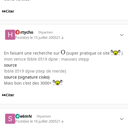
Citer
Hartycho
INpactien
Posté(e)
le 15 juillet 2005
21 a
En faisant une recherche sur
(super pratique ce site
)
mon venice lbble 0519 dpiw : mauvais stepp
source
lbble 0519 dpiw (step de merde)
source (signature cisko)
Mais bon c'est des 3000+
Citer
Spe6mN
INpactien
Posté(e)
le 16 juillet 2005
21 a