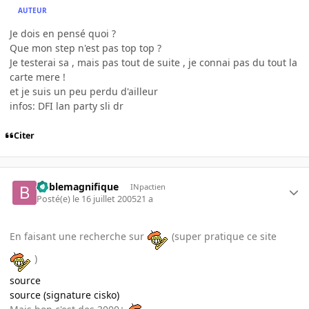
AUTEUR
Je dois en pensé quoi ?
Que mon step n'est pas top top ?
Je testerai sa , mais pas tout de suite , je connai pas du tout la
carte mere !
et je suis un peu perdu d'ailleur
infos: DFI lan party sli dr
Citer
boblemagnifique
INpactien
Posté(e)
le 16 juillet 2005
21 a
En faisant une recherche sur
(super pratique ce site
)
source
source (signature cisko)