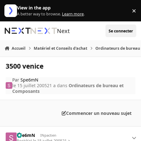
Aller au contenu
View in the app
×
Di
A better way to browse.
Learn more
.
Next
Se connecter
Accueil
Matériel et Conseils d'achat
Ordinateurs de bureau
3500 venice
Par
Spe6mN
le 15 juillet 2005
21 a
dans
Ordinateurs de bureau et
Composants
Commencer un nouveau sujet
Spe6mN
INpactien
Posté(e)
le 15 juillet 2005
21 a