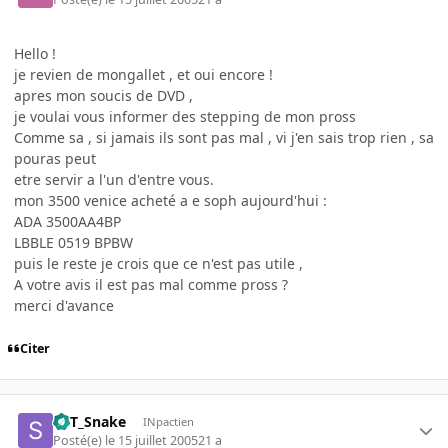
Hello !
je revien de mongallet , et oui encore !
apres mon soucis de DVD ,
je voulai vous informer des stepping de mon pross
Comme sa , si jamais ils sont pas mal , vi j'en sais trop rien , sa
pouras peut
etre servir a l'un d'entre vous.
mon 3500 venice acheté a e soph aujourd'hui :
ADA 3500AA4BP
LBBLE 0519 BPBW
puis le reste je crois que ce n'est pas utile ,
A votre avis il est pas mal comme pross ?
merci d'avance
Citer
SVT_Snake
INpactien
Posté(e)
le 15 juillet 2005
21 a