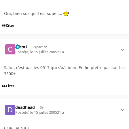
Oui, bien sur qu'il est super....
Citer
Clem1
INpactien
Posté(e)
le 15 juillet 2005
21 a
Salut, c'est pas les 0517 qui s'o/c bien. En fin ptetre pas sur les
3500+.
Citer
deadhead
Banni
Posté(e)
le 15 juillet 2005
21 a
CORE VENICE